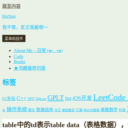
跳至内容
liuchuo
我不管，反正我最萌～
菜单和挂件
About Me – 日常 (๑• . •๑)
Code
Books
★书籍推荐列表
标签
LeetCode
GPLT
C++
ios
iOS开发
01背包
DFS
Dijkstra
操作系统
数据结构
离散数学
散文
汇编
科普
长
文艺
最短路径
知识点整理
table中的td表示table data（表格数据）