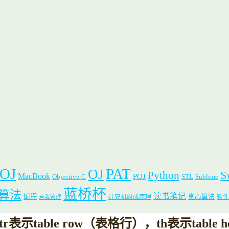
 OJ
PAT
OJ
S
Python
MacBook
POJ
Objective-C
STL
Sublime
蓝桥杯
算法
读书笔记
编程
贪心算法
计算机组成原理
软件
自我管理
，tr表示table row（表格行），th表示table