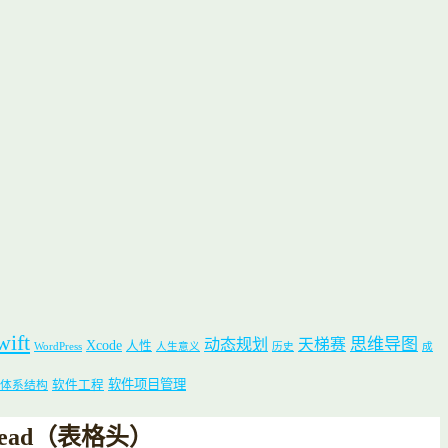
wift
思维导图
动态规划
天梯赛
Xcode
人性
WordPress
人生意义
历史
成
软件项目管理
软件工程
体系结构
 head（表格头）