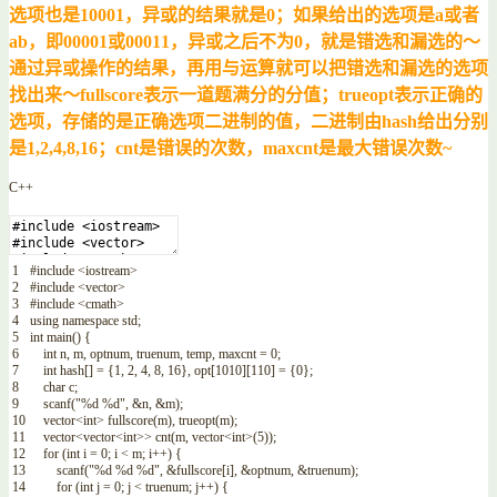
选项也是10001，异或的结果就是0；如果给出的选项是a或者
ab，即00001或00011，异或之后不为0，就是错选和漏选的～
通过异或操作的结果，再用与运算就可以把错选和漏选的选项
找出来～
fullscore表示一道题满分的分值；trueopt表示正确的
选项，存储的是正确选项二进制的值，二进制由hash给出分别
是1,2,4,8,16；cnt是错误的次数，maxcnt是最大错误次数~
C++
1
#include <iostream>
2
#include <vector>
3
#include <cmath>
4
using
namespace
std
;
5
int
main
(
)
{
6
int
n
,
m
,
optnum
,
truenum
,
temp
,
maxcnt
=
0
;
7
int
hash
[
]
=
{
1
,
2
,
4
,
8
,
16
}
,
opt
[
1010
]
[
110
]
=
{
0
}
;
8
char
c
;
9
scanf
(
"%d %d"
,
&n
,
&m
)
;
10
vector
<
int
>
fullscore
(
m
)
,
trueopt
(
m
)
;
11
vector
<
vector
<
int
>>
cnt
(
m
,
vector
<
int
>
(
5
)
)
;
12
for
(
int
i
=
0
;
i
<
m
;
i
++
)
{
13
scanf
(
"%d %d %d"
,
&fullscore
[
i
]
,
&optnum
,
&truenum
)
;
14
for
(
int
j
=
0
;
j
<
truenum
;
j
++
)
{