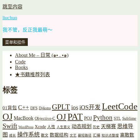
跳至内容
liuchuo
我不管，反正我最萌～
菜单和挂件
About Me – 日常 (๑• . •๑)
Code
Books
★书籍推荐列表
标签
LeetCode
GPLT
C++
ios
iOS开发
01背包
DFS
Dijkstra
OJ
PAT
OJ
Python
MacBook
POJ
Objective-C
STL
Sublime
Swift
思维导
动态规划
天梯赛
Xcode
人性
WordPress
人生意义
历史
操作系统
图
数据结构
离散数
散文
汇编
成长
文艺
最短路径
知识点整理