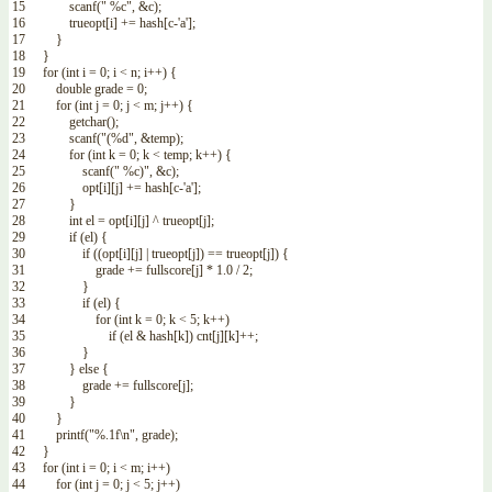
15
scanf
(
" %c"
,
&c
)
;
16
trueopt
[
i
]
+=
hash
[
c
-
'a'
]
;
17
}
18
}
19
for
(
int
i
=
0
;
i
<
n
;
i
++
)
{
20
double
grade
=
0
;
21
for
(
int
j
=
0
;
j
<
m
;
j
++
)
{
22
getchar
(
)
;
23
scanf
(
"(%d"
,
&temp
)
;
24
for
(
int
k
=
0
;
k
<
temp
;
k
++
)
{
25
scanf
(
" %c)"
,
&c
)
;
26
opt
[
i
]
[
j
]
+=
hash
[
c
-
'a'
]
;
27
}
28
int
el
=
opt
[
i
]
[
j
]
^
trueopt
[
j
]
;
29
if
(
el
)
{
30
if
(
(
opt
[
i
]
[
j
]
|
trueopt
[
j
]
)
==
trueopt
[
j
]
)
{
31
grade
+=
fullscore
[
j
]
*
1.0
/
2
;
32
}
33
if
(
el
)
{
34
for
(
int
k
=
0
;
k
<
5
;
k
++
)
35
if
(
el
&
hash
[
k
]
)
cnt
[
j
]
[
k
]
++
;
36
}
37
}
else
{
38
grade
+=
fullscore
[
j
]
;
39
}
40
}
41
printf
(
"%.1f\n"
,
grade
)
;
42
}
43
for
(
int
i
=
0
;
i
<
m
;
i
++
)
44
for
(
int
j
=
0
;
j
<
5
;
j
++
)