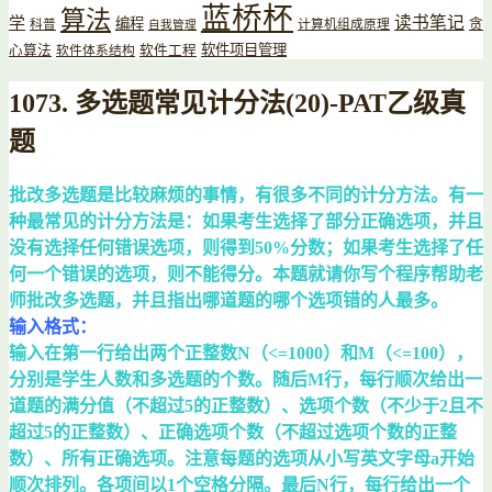
蓝桥杯
算法
读书笔记
学
编程
贪
科普
计算机组成原理
自我管理
软件项目管理
心算法
软件工程
软件体系结构
1073. 多选题常见计分法(20)-PAT乙级真
题
批改多选题是比较麻烦的事情，有很多不同的计分方法。有一
种最常见的计分方法是：如果考生选择了部分正确选项，并且
没有选择任何错误选项，则得到50%分数；如果考生选择了任
何一个错误的选项，则不能得分。本题就请你写个程序帮助老
师批改多选题，并且指出哪道题的哪个选项错的人最多。
输入格式：
输入在第一行给出两个正整数N（<=1000）和M（<=100），
分别是学生人数和多选题的个数。随后M行，每行顺次给出一
道题的满分值（不超过5的正整数）、选项个数（不少于2且不
超过5的正整数）、正确选项个数（不超过选项个数的正整
数）、所有正确选项。注意每题的选项从小写英文字母a开始
顺次排列。各项间以1个空格分隔。最后N行，每行给出一个