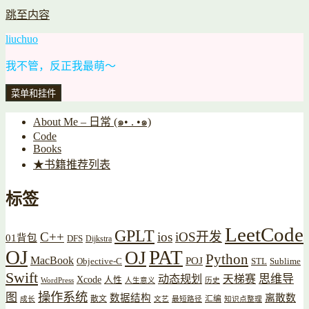
跳至内容
liuchuo
我不管，反正我最萌～
菜单和挂件
About Me – 日常 (๑• . •๑)
Code
Books
★书籍推荐列表
标签
LeetCode
GPLT
C++
ios
iOS开发
01背包
DFS
Dijkstra
OJ
PAT
OJ
Python
MacBook
POJ
Objective-C
STL
Sublime
Swift
思维导
动态规划
天梯赛
Xcode
人性
WordPress
人生意义
历史
操作系统
图
数据结构
离散数
散文
汇编
成长
文艺
最短路径
知识点整理