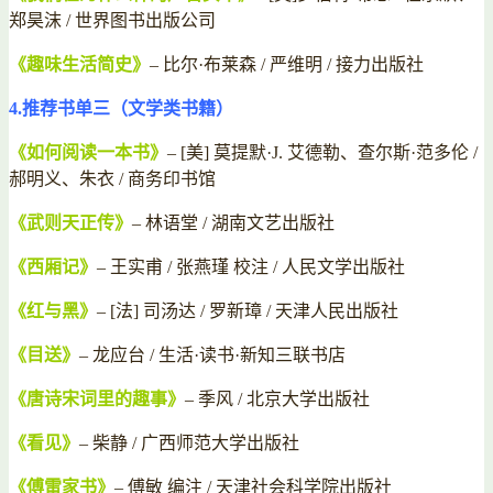
郑昊沫 / 世界图书出版公司
《趣味生活简史》
– 比尔·布莱森 / 严维明 / 接力出版社
4.推荐书单三（文学类书籍）
《如何阅读一本书》
– [美] 莫提默·J. 艾德勒、查尔斯·范多伦 /
郝明义、朱衣 / 商务印书馆
《武则天正传》
– 林语堂 / 湖南文艺出版社
《西厢记》
– 王实甫 / 张燕瑾 校注 / 人民文学出版社
《红与黑》
– [法] 司汤达 / 罗新璋 / 天津人民出版社
《目送》
– 龙应台 / 生活·读书·新知三联书店
《唐诗宋词里的趣事》
– 季风 / 北京大学出版社
《看见》
– 柴静 / 广西师范大学出版社
《傅雷家书》
– 傅敏 编注 / 天津社会科学院出版社