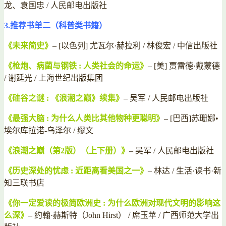
龙、袁国忠 / 人民邮电出版社
3.推荐书单二（科普类书籍）
《未来简史》
– [以色列] 尤瓦尔·赫拉利 / 林俊宏 / 中信出版社
《枪炮、病菌与钢铁 : 人类社会的命运》
– [美] 贾雷德·戴蒙德
/ 谢延光 / 上海世纪出版集团
《硅谷之谜 : 《浪潮之巅》续集》
– 吴军 / 人民邮电出版社
《最强大脑 : 为什么人类比其他物种更聪明》
– [巴西]苏珊娜•
埃尔库拉诺-乌泽尔 / 缪文
《浪潮之巅（第2版）（上下册）》
– 吴军 / 人民邮电出版社
《历史深处的忧虑 : 近距离看美国之一》
– 林达 / 生活·读书·新
知三联书店
《你一定爱读的极简欧洲史 : 为什么欧洲对现代文明的影响这
么深》
– 约翰·赫斯特（John Hirst） / 席玉苹 / 广西师范大学出