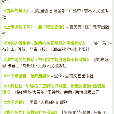
版社
《自私的基因》
– (英)里查德.道金斯 / 卢允中 / 吉林人民出版
社
《上帝掷骰子吗？ : 量子物理史话》
– 曹天元 / 辽宁教育出版
社
《消失的微生物 : 滥用抗生素引发的健康危机》
– ［美］马丁•
布莱泽 / 傅贺、严青（校） / 湖南科学技术出版社
《理性选民的神话 : 为何民主制度选择不良政策》
– (美)布赖
恩·卡普兰 / 刘艳红 / 上海人民出版社
《一平米健身：硬派健身》
– 斌卡 / 湖南文艺出版社
《小狗钱钱 : 引导孩子正确认识财富、创造财富的“金钱童
话”》
– [德] 博多·舍费尔 / 王钟欣、余茜 / 南海出版公司
《大学之路》
– 吴军 / 人民邮电出版社
《我们在为什么样的广告买单》
– [英]罗伯特·希思 / 任永欣、