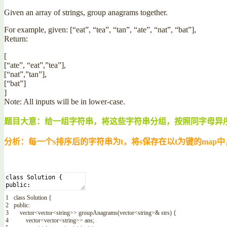
Given an array of strings, group anagrams together.
For example, given: [“eat”, “tea”, “tan”, “ate”, “nat”, “bat”],
Return:
[
[“ate”, “eat”,”tea”],
[“nat”,”tan”],
[“bat”]
]
Note: All inputs will be in lower-case.
题目大意：给一组字符串，将这些字符串分组，按照同字母异
分析：每一个s排序后的字符串为t，将s保存在以t为键的map中，这
1
class
Solution
{
2
public
:
3
vector
<
vector
<
string
>>
groupAnagrams
(
vector
<
string
>
&
strs
)
{
4
vector
<
vector
<
string
>>
ans
;