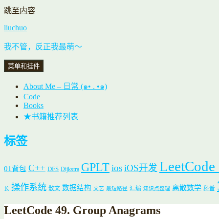
跳至内容
liuchuo
我不管，反正我最萌～
菜单和挂件
About Me – 日常 (๑• . •๑)
Code
Books
★书籍推荐列表
标签
LeetCode
GPLT
C++
ios
iOS开发
01背包
DFS
Dijkstra
操作系统
数据结构
离散数学
散文
汇编
科普
长
文艺
最短路径
知识点整理
LeetCode 49. Group Anagrams