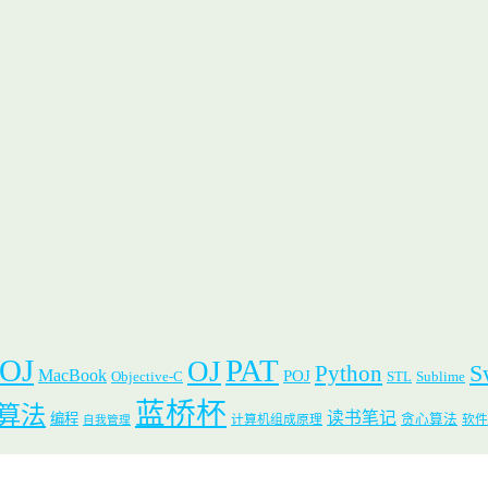
 OJ
PAT
OJ
S
Python
MacBook
POJ
Objective-C
STL
Sublime
蓝桥杯
算法
读书笔记
编程
贪心算法
计算机组成原理
软件
自我管理