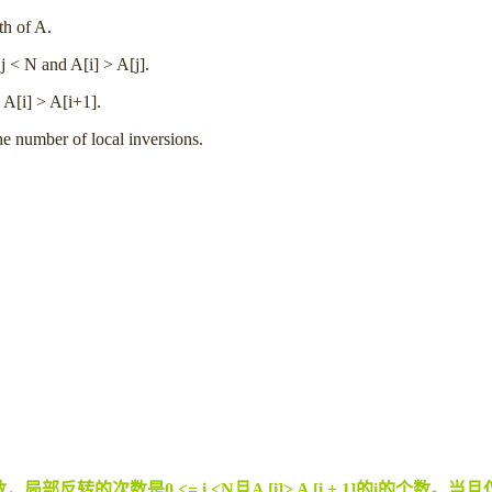
th of A.
j < N and A[i] > A[j].
 A[i] > A[i+1].
the number of local inversions.
 <j的个数，局部反转的次数是0 <= i <N且A [i]> A [i + 1]