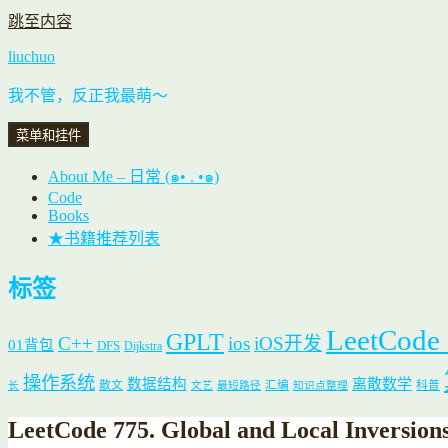
跳至内容
liuchuo
我不管，反正我最萌～
菜单和挂件
About Me – 日常 (๑• . •๑)
Code
Books
★书籍推荐列表
标签
LeetCode
GPLT
C++
ios
iOS开发
01背包
DFS
Dijkstra
操作系统
数据结构
离散数学
散文
汇编
科普
长
文艺
最短路径
知识点整理
LeetCode 775. Global and Local Inversion