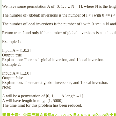
We have some permutation A of [0, 1, …, N – 1], where N is the leng
The number of (global) inversions is the number of i < j with 0 <= i < 
The number of local inversions is the number of i with 0 <= i < N and
Return true if and only if the number of global inversions is equal to 
Example 1:
Input: A = [1,0,2]
Output: true
Explanation: There is 1 global inversion, and 1 local inversion.
Example 2:
Input: A = [1,2,0]
Output: false
Explanation: There are 2 global inversions, and 1 local inversion.
Note:
A will be a permutation of [0, 1, …, A.length – 1].
A will have length in range [1, 5000].
The time limit for this problem has been reduced.
题目大意：全局反转次数是0 <= i <j <N且A [i]> A [j]的i