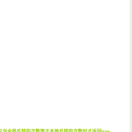
的i的个数。当且仅当全局反转的次数等于本地反转的次数时才返回true。