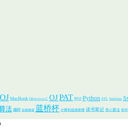
 OJ
PAT
OJ
S
Python
MacBook
POJ
Objective-C
STL
Sublime
蓝桥杯
算法
读书笔记
编程
贪心算法
计算机组成原理
软件
自我管理
s