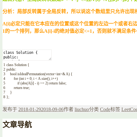
分析：局部反转属于全局反转，所以说这个数组里只允许出现
A[i]必定只能在它本应在的位置或这个位置的左边一个或者
1的一个排列，那么A[i]-i的绝对值必定<=1，否则就不满足条件
1
class
Solution
{
2
public
:
3
bool
isIdealPermutation
(
vector
<
int
>
&
A
)
{
4
for
(
int
i
=
0
;
i
<
A
.
size
(
)
;
i
++
)
5
if
(
abs
(
A
[
i
]
-
i
)
>=
2
)
return
false
;
6
return
true
;
7
}
8
}
;
发布于
2018-01-29
2018-09-06
作者
liuchuo
分类
Code
标签
LeetCo
文章导航