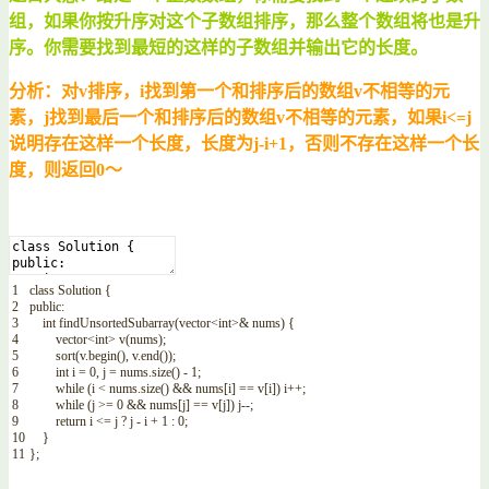
组，如果你按升序对这个子数组排序，那么整个数组将也是升
序。你需要找到最短的这样的子数组并输出它的长度。
分析：对v排序，i找到第一个和排序后的数组v不相等的元
素，j找到最后一个和排序后的数组v不相等的元素，如果i<=j
说明存在这样一个长度，长度为j-i+1，否则不存在这样一个长
度，则返回0～
1
class
Solution
{
2
public
:
3
int
findUnsortedSubarray
(
vector
<
int
>
&
nums
)
{
4
vector
<
int
>
v
(
nums
)
;
5
sort
(
v
.
begin
(
)
,
v
.
end
(
)
)
;
6
int
i
=
0
,
j
=
nums
.
size
(
)
-
1
;
7
while
(
i
<
nums
.
size
(
)
&&
nums
[
i
]
==
v
[
i
]
)
i
++
;
8
while
(
j
>=
0
&&
nums
[
j
]
==
v
[
j
]
)
j
--
;
9
return
i
<=
j
?
j
-
i
+
1
:
0
;
10
}
11
}
;