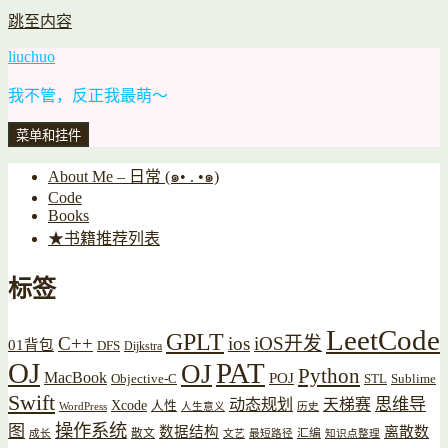
跳至内容
liuchuo
我不管，反正我最萌～
菜单和挂件
About Me – 日常 (๑• . •๑)
Code
Books
★书籍推荐列表
标签
LeetCode
GPLT
C++
ios
iOS开发
01背包
DFS
Dijkstra
OJ
PAT
OJ
Python
MacBook
POJ
Objective-C
STL
Sublime
Swift
思维导
动态规划
天梯赛
Xcode
人性
WordPress
人生意义
历史
操作系统
图
数据结构
离散数
散文
汇编
成长
文艺
最短路径
知识点整理