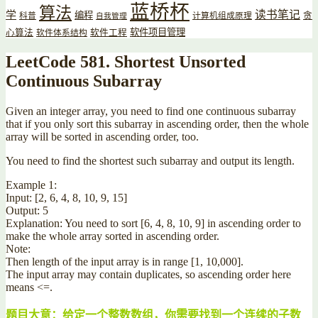
蓝桥杯
算法
读书笔记
学
编程
贪
科普
计算机组成原理
自我管理
软件项目管理
心算法
软件工程
软件体系结构
LeetCode 581. Shortest Unsorted
Continuous Subarray
Given an integer array, you need to find one continuous subarray
that if you only sort this subarray in ascending order, then the whole
array will be sorted in ascending order, too.
You need to find the shortest such subarray and output its length.
Example 1:
Input: [2, 6, 4, 8, 10, 9, 15]
Output: 5
Explanation: You need to sort [6, 4, 8, 10, 9] in ascending order to
make the whole array sorted in ascending order.
Note:
Then length of the input array is in range [1, 10,000].
The input array may contain duplicates, so ascending order here
means <=.
题目大意：给定一个整数数组，你需要找到一个连续的子数