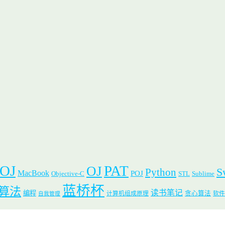
 OJ
PAT
OJ
S
Python
MacBook
POJ
Objective-C
STL
Sublime
蓝桥杯
算法
读书笔记
编程
贪心算法
计算机组成原理
软件
自我管理