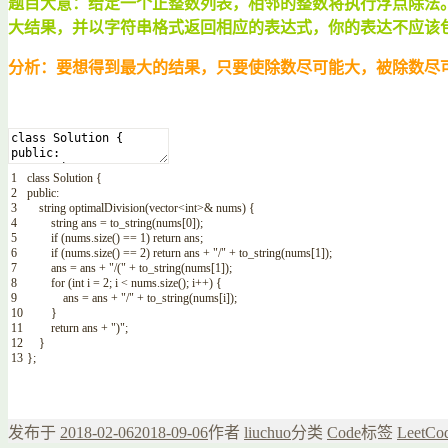
题目大意：给定一个正整数列表，相邻的整数将执行浮点除法。 例如
大结果，并以字符串格式返回相应的表达式，你的表达不应该
分析：要想得到最大的结果，只要使除数尽可能大，被除数尽
1
class
Solution
{
2
public
:
3
string
optimalDivision
(
vector
<
int
>
&
nums
)
{
4
string
ans
=
to_string
(
nums
[
0
]
)
;
5
if
(
nums
.
size
(
)
==
1
)
return
ans
;
6
if
(
nums
.
size
(
)
==
2
)
return
ans
+
"/"
+
to_string
(
nums
[
1
]
)
;
7
ans
=
ans
+
"/("
+
to_string
(
nums
[
1
]
)
;
8
for
(
int
i
=
2
;
i
<
nums
.
size
(
)
;
i
++
)
{
9
ans
=
ans
+
"/"
+
to_string
(
nums
[
i
]
)
;
10
}
11
return
ans
+
")"
;
12
}
13
}
;
发布于
2018-02-06
2018-09-06
作者
liuchuo
分类
Code
标签
LeetCo