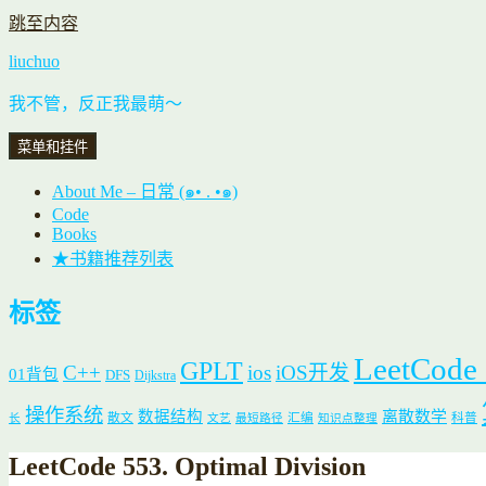
跳至内容
liuchuo
我不管，反正我最萌～
菜单和挂件
About Me – 日常 (๑• . •๑)
Code
Books
★书籍推荐列表
标签
LeetCode
GPLT
C++
ios
iOS开发
01背包
DFS
Dijkstra
操作系统
数据结构
离散数学
散文
汇编
科普
长
文艺
最短路径
知识点整理
LeetCode 553. Optimal Division