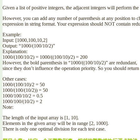
Given a list of positive integers, the adjacent integers will perform the 
However, you can add any number of parenthesis at any position to ch
expression in string format. Your expression should NOT contain redu
Example:
Input: [1000,100,10,2]
Output: “1000/(100/10/2)”
Explanation:
1000/(100/10/2) = 1000/((100/10)/2) = 200
However, the bold parenthesis in “1000/((100/10)/2)” are redundant,
since they don’t influence the operation priority. So you should retur
Other cases:
1000/(100/10)/2 = 50
1000/(100/(10/2)) = 50
1000/100/10/2 = 0.5
1000/100/(10/2) = 2
Note:
The length of the input array is [1, 10].
Elements in the given array will be in range [2, 1000].
There is only one optimal division for each test case.