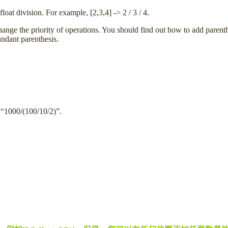
float division. For example, [2,3,4] -> 2 / 3 / 4.
ange the priority of operations. You should find out how to add parenth
ndant parenthesis.
n “1000/(100/10/2)”.