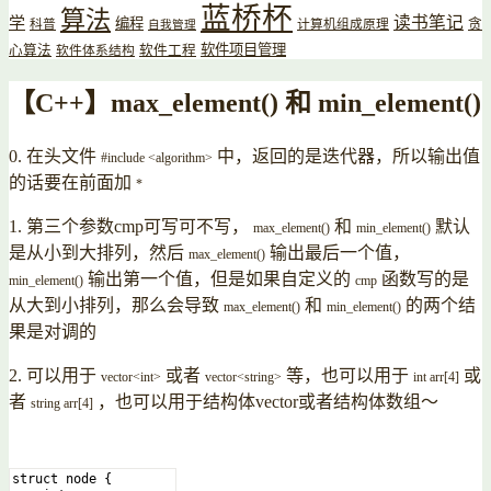
蓝桥杯
算法
读书笔记
学
编程
贪
科普
计算机组成原理
自我管理
软件项目管理
心算法
软件工程
软件体系结构
【C++】max_element() 和 min_element()
0. 在头文件
中，返回的是迭代器，所以输出值
#include <algorithm>
的话要在前面加
*
1. 第三个参数cmp可写可不写，
和
默认
max_element
(
)
min_element
(
)
是从小到大排列，然后
输出最后一个值，
max_element
(
)
输出第一个值，但是如果自定义的
函数写的是
min_element
(
)
cmp
从大到小排列，那么会导致
和
的两个结
max_element
(
)
min_element
(
)
果是对调的
2. 可以用于
或者
等，也可以用于
或
vector
<
int
>
vector
<
string
>
int
arr
[
4
]
者
，也可以用于结构体vector或者结构体数组～
string
arr
[
4
]