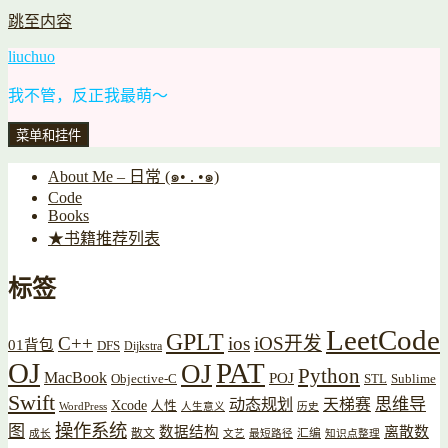
跳至内容
liuchuo
我不管，反正我最萌～
菜单和挂件
About Me – 日常 (๑• . •๑)
Code
Books
★书籍推荐列表
标签
LeetCode
GPLT
C++
ios
iOS开发
01背包
DFS
Dijkstra
OJ
PAT
OJ
Python
MacBook
POJ
Objective-C
STL
Sublime
Swift
思维导
动态规划
天梯赛
Xcode
人性
WordPress
人生意义
历史
操作系统
图
数据结构
离散数
散文
汇编
成长
文艺
最短路径
知识点整理