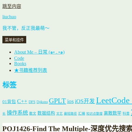
跳至内容
liuchuo
我不管，反正我最萌～
菜单和挂件
About Me – 日常 (๑• . •๑)
Code
Books
★书籍推荐列表
标签
LeetCode
GPLT
C++
ios
iOS开发
01背包
DFS
Dijkstra
操作系统
数据结构
离散数学
散文
汇编
科普
长
文艺
最短路径
知识点整理
POJ1426-Find The Multiple-深度优先搜