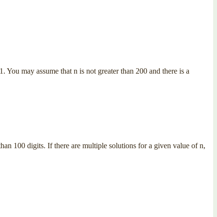
1. You may assume that n is not greater than 200 and there is a
n 100 digits. If there are multiple solutions for a given value of n,