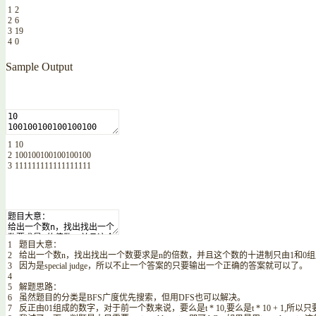
1
2
2
6
3
19
4
0
Sample Output
1
10
2
100100100100100100
3
111111111111111111
1
题目大意：
2
给出一个数
n
，找出找出一个数要求是
n
的倍数，并且这个数的十进制只由
1
和
0
组
3
因为是
special
judge
，所以不止一个答案的只要输出一个正确的答案就可以了。
4
5
解题思路：
6
虽然题目的分类是
BFS
广度优先搜索，但用
DFS
也可以解决。
7
反正由
01
组成的数字，对于前一个数来说，要么是
t *
10
,
要么是
t *
10
+
1
,
所以只