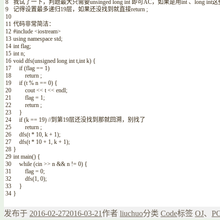
8
我试了一下，判题最大只需要
unsinged
long
int
即可
AC
，如果是用
int
、
long
int
这
9
记得设置最多递归
19
层，如果还没找到就直接
return
;
10
11
代码非常简洁：
12
#include <iostream>
13
using
namespace
std
;
14
int
flag
;
15
int
n
;
16
void
dfs
(
unsigned
long
int
t
,
int
k
)
{
17
if
(
flag
==
1
)
18
return
;
19
if
(
t
%
n
==
0
)
{
20
cout
<<
t
<<
endl
;
21
flag
=
1
;
22
return
;
23
}
24
if
(
k
==
19
)
//到第19层还没找到那就回溯，别找了
25
return
;
26
dfs
(
t *
10
,
k
+
1
)
;
27
dfs
(
t *
10
+
1
,
k
+
1
)
;
28
}
29
int
main
(
)
{
30
while
(
cin
>>
n
&&
n
!=
0
)
{
31
flag
=
0
;
32
dfs
(
1
,
0
)
;
33
}
34
}
发布于
2016-02-27
2016-03-21
作者
liuchuo
分类
Code
标签
OJ
、
P