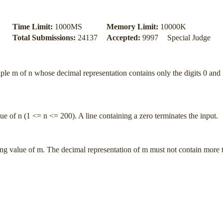
Time Limit:
1000MS
Memory Limit:
10000K
Total Submissions:
24137
Accepted:
9997
Special Judge
iple m of n whose decimal representation contains only the digits 0 and 
lue of n (1 <= n <= 200). A line containing a zero terminates the input.
ing value of m. The decimal representation of m must not contain more tha