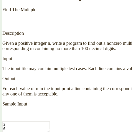
Find The Multiple
Description
Given a positive integer n, write a program to find out a nonzero mult
corresponding m containing no more than 100 decimal digits.
Input
The input file may contain multiple test cases. Each line contains a va
Output
For each value of n in the input print a line containing the correspond
any one of them is acceptable.
Sample Input