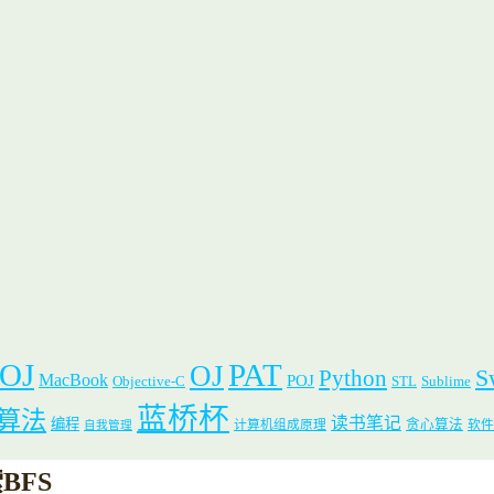
 OJ
PAT
OJ
S
Python
MacBook
POJ
Objective-C
STL
Sublime
蓝桥杯
算法
读书笔记
编程
贪心算法
计算机组成原理
软件
自我管理
索BFS