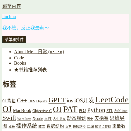
跳至内容
liuchuo
我不管，反正我最萌～
菜单和挂件
About Me – 日常 (๑• . •๑)
Code
Books
★书籍推荐列表
标签
LeetCode
GPLT
C++
ios
iOS开发
01背包
DFS
Dijkstra
OJ
PAT
OJ
Python
MacBook
POJ
Objective-C
STL
Sublime
Swift
思维导
动态规划
天梯赛
Xcode
人性
WordPress
人生意义
历史
操作系统
图
数据结构
离散数
散文
汇编
成长
文艺
最短路径
知识点整理