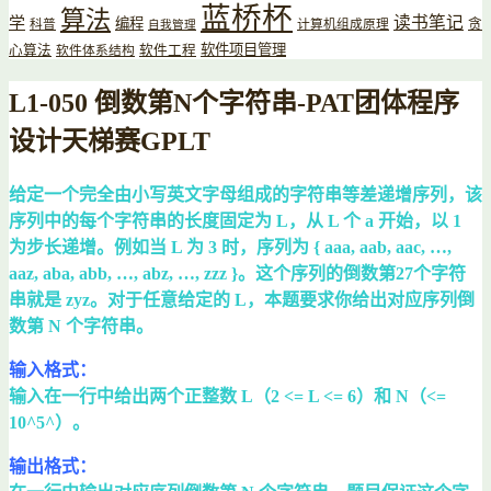
蓝桥杯
算法
读书笔记
学
编程
贪
科普
计算机组成原理
自我管理
软件项目管理
心算法
软件工程
软件体系结构
L1-050 倒数第N个字符串-PAT团体程序
设计天梯赛GPLT
给定一个完全由小写英文字母组成的字符串等差递增序列，该
序列中的每个字符串的长度固定为 L，从 L 个 a 开始，以 1
为步长递增。例如当 L 为 3 时，序列为 { aaa, aab, aac, …,
aaz, aba, abb, …, abz, …, zzz }。这个序列的倒数第27个字符
串就是 zyz。对于任意给定的 L，本题要求你给出对应序列倒
数第 N 个字符串。
输入格式：
输入在一行中给出两个正整数 L（2 <= L <= 6）和 N（<=
10^5^）。
输出格式：