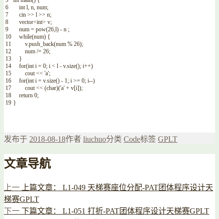
5
int
main
(
)
{
6
int
l
,
n
,
num
;
7
cin
>>
l
>>
n
;
8
vector
<
int
>
v
;
9
num
=
pow
(
26
,
l
)
-
n
;
10
while
(
num
)
{
11
v
.
push_back
(
num
%
26
)
;
12
num
/=
26
;
13
}
14
for
(
int
i
=
0
;
i
<
l
-
v
.
size
(
)
;
i
++
)
15
cout
<<
'a'
;
16
for
(
int
i
=
v
.
size
(
)
-
1
;
i
>=
0
;
i
--
)
17
cout
<<
(
char
)
(
'a'
+
v
[
i
]
)
;
18
return
0
;
19
}
发布于
2018-08-18
作者
liuchuo
分类
Code
标签
GPLT
文章导航
上一
上篇文章：
L1-049 天梯赛座位分配-PAT团体程序设计天
梯赛GPLT
下一
下篇文章：
L1-051 打折-PAT团体程序设计天梯赛GPLT