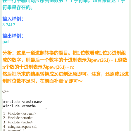
在一行中输出对应序列倒数第 N 个字符串。题目保证这个字
符串是存在的。
输入样例：
3 7417
输出样例：
pat
分析：这是一道进制转换的题目。把L位数看成L位26进制组
成的数字，则最后一个数字的十进制表示为pow(26,l) – 1,倒数
n个数的十进制表示为pow(26,l) – n;
然后把所求的结果转换成26进制还原即可。注意，还原成26进
制时位数不足时，在前面补满‘a’即可～
C++
1
#include <iostream>
2
#include <cmath>
3
#include <vector>
4
using
namespace
std
;