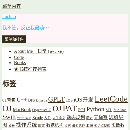
跳至内容
liuchuo
我不管，反正我最萌～
菜单和挂件
About Me – 日常 (๑• . •๑)
Code
Books
★书籍推荐列表
标签
LeetCode
GPLT
C++
ios
iOS开发
01背包
DFS
Dijkstra
OJ
PAT
OJ
Python
MacBook
POJ
Objective-C
STL
Sublime
Swift
思维导
动态规划
天梯赛
Xcode
人性
WordPress
人生意义
历史
操作系统
图
数据结构
离散数
散文
汇编
成长
文艺
最短路径
知识点整理