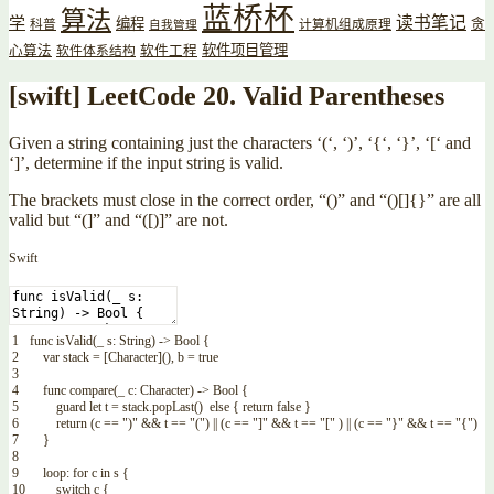
蓝桥杯
算法
读书笔记
学
编程
贪
科普
计算机组成原理
自我管理
软件项目管理
心算法
软件工程
软件体系结构
[swift] LeetCode 20. Valid Parentheses
Given a string containing just the characters ‘(‘, ‘)’, ‘{‘, ‘}’, ‘[‘ and
‘]’, determine if the input string is valid.
The brackets must close in the correct order, “()” and “()[]{}” are all
valid but “(]” and “([)]” are not.
Swift
1
func
isValid
(
_
s
:
String
)
->
Bool
{
2
var
stack
=
[
Character
]
(
)
,
b
=
true
3
4
func
compare
(
_
c
:
Character
)
->
Bool
{
5
guard
let
t
=
stack
.
popLast
(
)
else
{
return
false
}
6
return
(
c
==
")"
&&
t
==
"("
)
||
(
c
==
"]"
&&
t
==
"["
)
||
(
c
==
"}"
&&
t
==
"{"
)
7
}
8
9
loop
:
for
c
in
s
{
10
switch
c
{