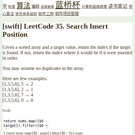
蓝桥杯
算法
读书笔记
学
编程
贪
科普
计算机组成原理
自我管理
软件项目管理
心算法
软件工程
软件体系结构
[swift] LeetCode 35. Search Insert
Position
Given a sorted array and a target value, return the index if the target
is found. If not, return the index where it would be if it were inserted
in order.
You may assume no duplicates in the array.
Here are few examples.
[1,3,5,6], 5 → 2
[1,3,5,6], 2 → 1
[1,3,5,6], 7 → 4
[1,3,5,6], 0 → 0
Swift
1
return
nums
.
map
(
{
$
0
-
target
}
)
.
filter
(
{
$
0
<
0
}
)
.
count