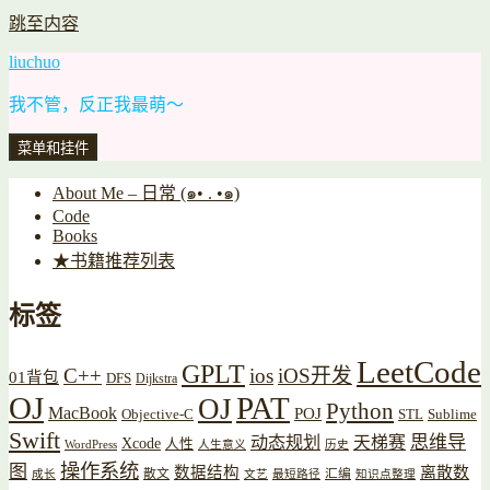
跳至内容
liuchuo
我不管，反正我最萌～
菜单和挂件
About Me – 日常 (๑• . •๑)
Code
Books
★书籍推荐列表
标签
LeetCode
GPLT
C++
ios
iOS开发
01背包
DFS
Dijkstra
OJ
PAT
OJ
Python
MacBook
POJ
Objective-C
STL
Sublime
Swift
思维导
动态规划
天梯赛
Xcode
人性
WordPress
人生意义
历史
操作系统
图
数据结构
离散数
散文
汇编
成长
文艺
最短路径
知识点整理