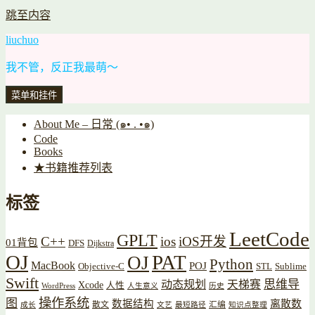
跳至内容
liuchuo
我不管，反正我最萌～
菜单和挂件
About Me – 日常 (๑• . •๑)
Code
Books
★书籍推荐列表
标签
LeetCode
GPLT
C++
ios
iOS开发
01背包
DFS
Dijkstra
OJ
PAT
OJ
Python
MacBook
POJ
Objective-C
STL
Sublime
Swift
思维导
动态规划
天梯赛
Xcode
人性
WordPress
人生意义
历史
操作系统
图
数据结构
离散数
散文
汇编
成长
文艺
最短路径
知识点整理