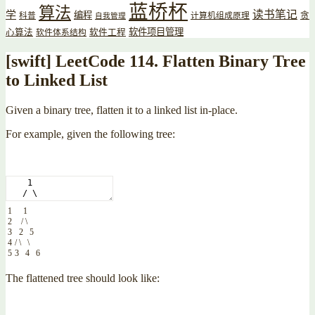
蓝桥杯
算法
读书笔记
学
编程
贪
科普
计算机组成原理
自我管理
软件项目管理
心算法
软件工程
软件体系结构
[swift] LeetCode 114. Flatten Binary Tree
to Linked List
Given a binary tree, flatten it to a linked list in-place.
For example, given the following tree:
1
1
2
/ \
3
2 5
4
/ \ \
5
3 4 6
The flattened tree should look like: