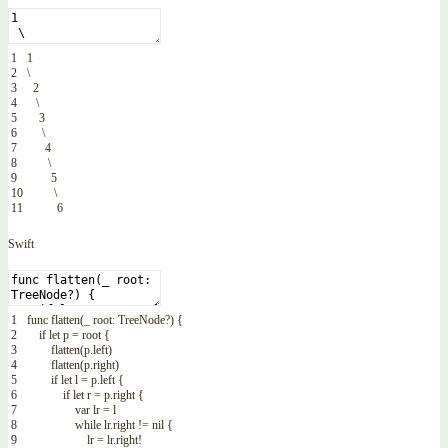
1
1
2
\
3
2
4
\
5
3
6
\
7
4
8
\
9
5
10
\
11
6
Swift
1
func
flatten
(
_
root
:
TreeNode
?
)
{
2
if
let
p
=
root
{
3
flatten
(
p
.
left
)
4
flatten
(
p
.
right
)
5
if
let
l
=
p
.
left
{
6
if
let
r
=
p
.
right
{
7
var
lr
=
l
8
while
lr
.
right
!=
nil
{
9
lr
=
lr
.
right
!