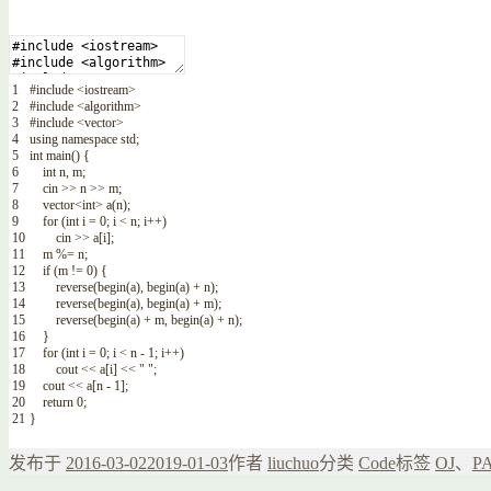
1
#include <iostream>
2
#include <algorithm>
3
#include <vector>
4
using
namespace
std
;
5
int
main
(
)
{
6
int
n
,
m
;
7
cin
>>
n
>>
m
;
8
vector
<
int
>
a
(
n
)
;
9
for
(
int
i
=
0
;
i
<
n
;
i
++
)
10
cin
>>
a
[
i
]
;
11
m
%=
n
;
12
if
(
m
!=
0
)
{
13
reverse
(
begin
(
a
)
,
begin
(
a
)
+
n
)
;
14
reverse
(
begin
(
a
)
,
begin
(
a
)
+
m
)
;
15
reverse
(
begin
(
a
)
+
m
,
begin
(
a
)
+
n
)
;
16
}
17
for
(
int
i
=
0
;
i
<
n
-
1
;
i
++
)
18
cout
<<
a
[
i
]
<<
" "
;
19
cout
<<
a
[
n
-
1
]
;
20
return
0
;
21
}
发布于
2016-03-02
2019-01-03
作者
liuchuo
分类
Code
标签
OJ
、
P