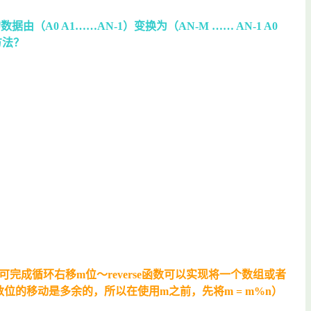
0 A1……AN-1）变换为（AN-M …… AN-1 A0
方法？
成循环右移m位～reverse函数可以实现将一个数组或者
倍数位的移动是多余的，所以在使用m之前，先将m = m%n）