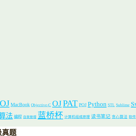
 OJ
PAT
OJ
S
Python
MacBook
POJ
Objective-C
STL
Sublime
蓝桥杯
算法
读书笔记
编程
贪心算法
计算机组成原理
软件
自我管理
乙级真题