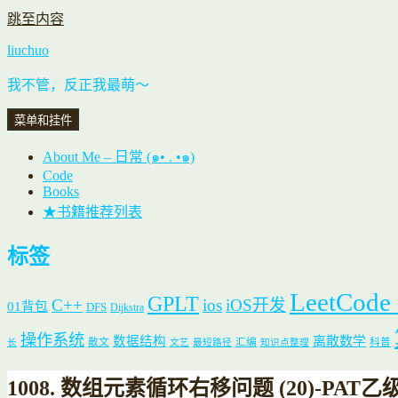
跳至内容
liuchuo
我不管，反正我最萌～
菜单和挂件
About Me – 日常 (๑• . •๑)
Code
Books
★书籍推荐列表
标签
LeetCode
GPLT
C++
ios
iOS开发
01背包
DFS
Dijkstra
操作系统
数据结构
离散数学
散文
汇编
科普
长
文艺
最短路径
知识点整理
1008. 数组元素循环右移问题 (20)-PAT