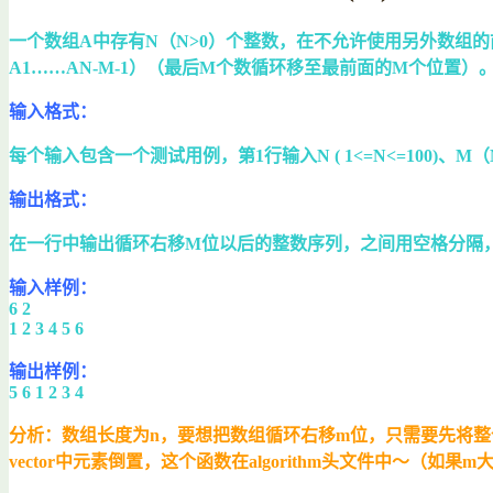
一个数组A中存有N（N>0）个整数，在不允许使用另外数组的前提下
A1……AN-M-1）（最后M个数循环移至最前面的M个位置
输入格式：
每个输入包含一个测试用例，第1行输入N ( 1<=N<=100)、
输出格式：
在一行中输出循环右移M位以后的整数序列，之间用空格分隔
输入样例：
6 2
1 2 3 4 5 6
输出样例：
5 6 1 2 3 4
分析：数组长度为n，要想把数组循环右移m位，只需要先将整个
vector中元素倒置，这个函数在algorithm头文件中～