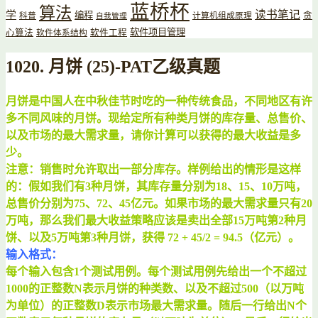
蓝桥杯
算法
读书笔记
学
编程
贪
科普
计算机组成原理
自我管理
软件项目管理
心算法
软件工程
软件体系结构
1020. 月饼 (25)-PAT乙级真题
月饼是中国人在中秋佳节时吃的一种传统食品，不同地区有许
多不同风味的月饼。现给定所有种类月饼的库存量、总售价、
以及市场的最大需求量，请你计算可以获得的最大收益是多
少。
注意：销售时允许取出一部分库存。样例给出的情形是这样
的：假如我们有3种月饼，其库存量分别为18、15、10万吨，
总售价分别为75、72、45亿元。如果市场的最大需求量只有20
万吨，那么我们最大收益策略应该是卖出全部15万吨第2种月
饼、以及5万吨第3种月饼，获得 72 + 45/2 = 94.5（亿元）。
输入格式：
每个输入包含1个测试用例。每个测试用例先给出一个不超过
1000的正整数N表示月饼的种类数、以及不超过500（以万吨
为单位）的正整数D表示市场最大需求量。随后一行给出N个