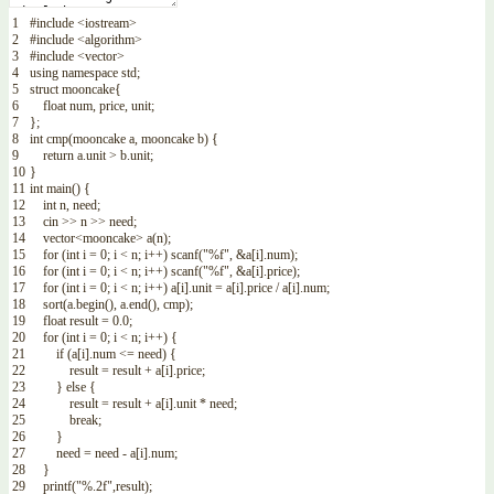
1
#include <iostream>
2
#include <algorithm>
3
#include <vector>
4
using
namespace
std
;
5
struct
mooncake
{
6
float
num
,
price
,
unit
;
7
}
;
8
int
cmp
(
mooncake
a
,
mooncake
b
)
{
9
return
a
.
unit
>
b
.
unit
;
10
}
11
int
main
(
)
{
12
int
n
,
need
;
13
cin
>>
n
>>
need
;
14
vector
<
mooncake
>
a
(
n
)
;
15
for
(
int
i
=
0
;
i
<
n
;
i
++
)
scanf
(
"%f"
,
&
a
[
i
]
.
num
)
;
16
for
(
int
i
=
0
;
i
<
n
;
i
++
)
scanf
(
"%f"
,
&
a
[
i
]
.
price
)
;
17
for
(
int
i
=
0
;
i
<
n
;
i
++
)
a
[
i
]
.
unit
=
a
[
i
]
.
price
/
a
[
i
]
.
num
;
18
sort
(
a
.
begin
(
)
,
a
.
end
(
)
,
cmp
)
;
19
float
result
=
0.0
;
20
for
(
int
i
=
0
;
i
<
n
;
i
++
)
{
21
if
(
a
[
i
]
.
num
<=
need
)
{
22
result
=
result
+
a
[
i
]
.
price
;
23
}
else
{
24
result
=
result
+
a
[
i
]
.
unit *
need
;
25
break
;
26
}
27
need
=
need
-
a
[
i
]
.
num
;
28
}
29
printf
(
"%.2f"
,
result
)
;