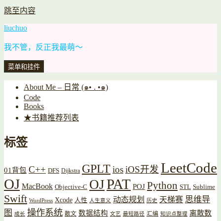
跳至内容
liuchuo
我不管，反正我最萌～
菜单和挂件
About Me – 日常 (๑• . •๑)
Code
Books
★书籍推荐列表
标签
LeetCode
GPLT
C++
ios
iOS开发
01背包
DFS
Dijkstra
OJ
PAT
OJ
Python
MacBook
POJ
Objective-C
STL
Sublime
Swift
思维导
动态规划
天梯赛
Xcode
人性
WordPress
人生意义
历史
操作系统
图
数据结构
离散数
散文
汇编
成长
文艺
最短路径
知识点整理