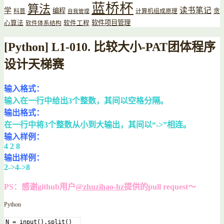
蓝桥杯
算法
读书笔记
学
编程
贪
科普
计算机组成原理
自我管理
软件项目管理
心算法
软件工程
软件体系结构
[Python] L1-010. 比较大小-PAT团体程序
设计天梯赛
输入格式：
输入在一行中给出3个整数，其间以空格分隔。
输出格式：
在一行中将3个整数从小到大输出，其间以“->”相连。
输入样例：
4 2 8
输出样例：
2->4->8
PS：感谢github用户
@zhuzihao-hz
提供的pull request～
Python