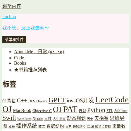
跳至内容
liuchuo
我不管，反正我最萌～
菜单和挂件
About Me – 日常 (๑• . •๑)
Code
Books
★书籍推荐列表
标签
LeetCode
GPLT
C++
ios
iOS开发
01背包
DFS
Dijkstra
OJ
PAT
OJ
Python
MacBook
POJ
Objective-C
STL
Sublime
Swift
思维导
动态规划
天梯赛
Xcode
人性
WordPress
人生意义
历史
操作系统
图
数据结构
离散数
散文
汇编
成长
文艺
最短路径
知识点整理