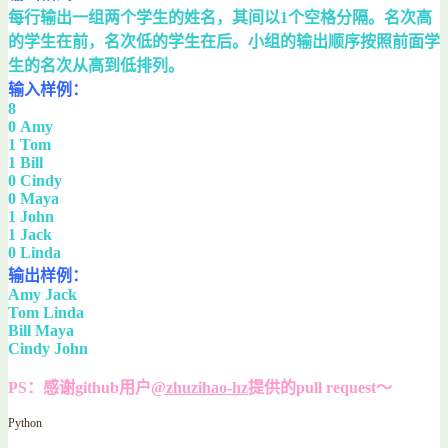
每行输出一组两个学生的姓名，其间以1个空格分隔。名次高
的学生在前，名次低的学生在后。小组的输出顺序按照前面学
生的名次从高到低排列。
输入样例：
8
0 Amy
1 Tom
1 Bill
0 Cindy
0 Maya
1 John
1 Jack
0 Linda
输出样例：
Amy Jack
Tom Linda
Bill Maya
Cindy John
PS：感谢github用户
@zhuzihao-hz
提供的pull request～
Python