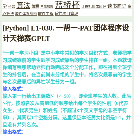
蓝桥杯
算法
读书笔记
学
编程
贪
科普
计算机组成原理
自我管理
软件项目管理
心算法
软件工程
软件体系结构
[Python] L1-030. 一帮一-PAT团体程序设
计天梯赛GPLT
“一帮一学习小组”是中小学中常见的学习组织方式，老师把学
习成绩靠前的学生跟学习成绩靠后的学生排在一组。本题就请
你编写程序帮助老师自动完成这个分配工作，即在得到全班学
生的排名后，在当前尚未分组的学生中，将名次最靠前的学生
与名次最靠后的异性学生分为一组。
输入格式：
输入第一行给出正偶数N（<=50），即全班学生的人数。此后
N行，按照名次从高到低的顺序给出每个学生的性别（0代表
女生，1代表男生）和姓名（不超过8个英文字母的非空字符
串），其间以1个空格分隔。这里保证本班男女比例是1:1，并
且没有并列名次。
输出格式：