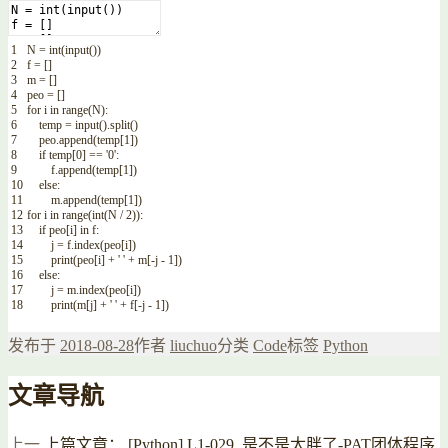
1
N
=
int
(
input
(
)
)
2
f
=
[
]
3
m
=
[
]
4
peo
=
[
]
5
for
i
in
range
(
N
)
:
6
temp
=
input
(
)
.
split
(
)
7
peo
.
append
(
temp
[
1
]
)
8
if
temp
[
0
]
==
'0'
:
9
f
.
append
(
temp
[
1
]
)
10
else
:
11
m
.
append
(
temp
[
1
]
)
12
for
i
in
range
(
int
(
N
/
2
)
)
:
13
if
peo
[
i
]
in
f
:
14
j
=
f
.
index
(
peo
[
i
]
)
15
print
(
peo
[
i
]
+
' '
+
m
[
-
j
-
1
]
)
16
else
:
17
j
=
m
.
index
(
peo
[
i
]
)
18
print
(
m
[
j
]
+
' '
+
f
[
-
j
-
1
]
)
发布于
2018-08-28
作者
liuchuo
分类
Code
标签
Python
文章导航
上一
上篇文章：
[Python] L1-029. 是不是太胖了-PAT团体程序