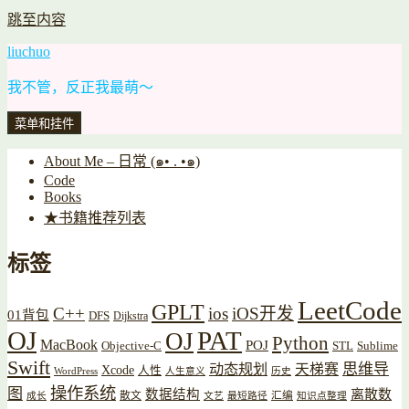
跳至内容
liuchuo
我不管，反正我最萌～
菜单和挂件
About Me – 日常 (๑• . •๑)
Code
Books
★书籍推荐列表
标签
LeetCode
GPLT
C++
ios
iOS开发
01背包
DFS
Dijkstra
OJ
PAT
OJ
Python
MacBook
POJ
Objective-C
STL
Sublime
Swift
思维导
动态规划
天梯赛
Xcode
人性
WordPress
人生意义
历史
操作系统
图
数据结构
离散数
散文
汇编
成长
文艺
最短路径
知识点整理