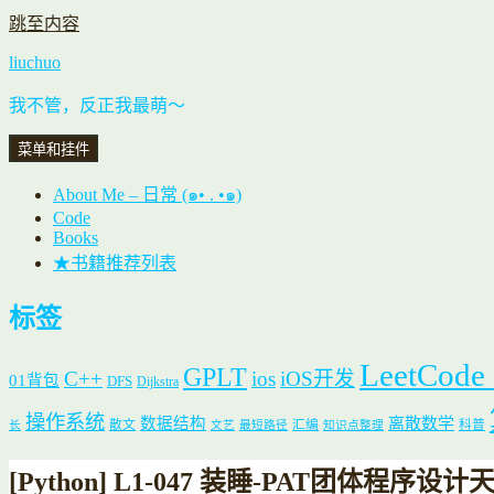
跳至内容
liuchuo
我不管，反正我最萌～
菜单和挂件
About Me – 日常 (๑• . •๑)
Code
Books
★书籍推荐列表
标签
LeetCode
GPLT
C++
ios
iOS开发
01背包
DFS
Dijkstra
操作系统
数据结构
离散数学
散文
汇编
科普
长
文艺
最短路径
知识点整理
[Python] L1-047 装睡-PAT团体程序设