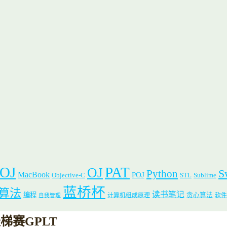
 OJ
PAT
OJ
S
Python
MacBook
POJ
Objective-C
STL
Sublime
蓝桥杯
算法
读书笔记
编程
贪心算法
计算机组成原理
软件
自我管理
计天梯赛GPLT