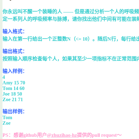
你永远叫不醒一个装睡的人 —— 但是通过分析一个人的呼吸频
定一系列人的呼吸频率与脉搏，请你找出他们中间有可能在装
输入格式：
输入在第一行给出一个正整数N（<= 10）。随后N行，每行
输出格式：
按照输入顺序检查每个人，如果其至少一项指标不在正常范围
输入样例：
4
Amy 15 70
Tom 14 60
Joe 18 50
Zoe 21 71
输出样例：
Tom
Zoe
PS：感谢github用户
@zhuzihao-hz
提供的pull request～