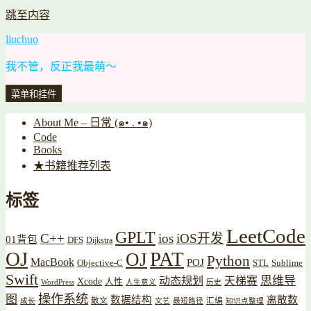
跳至内容
liuchuo
我不管，反正我最萌～
菜单和挂件
About Me – 日常 (๑• . •๑)
Code
Books
★书籍推荐列表
标签
LeetCode
GPLT
C++
ios
iOS开发
01背包
DFS
Dijkstra
OJ
PAT
OJ
Python
MacBook
POJ
Objective-C
STL
Sublime
Swift
思维导
动态规划
天梯赛
Xcode
人性
WordPress
人生意义
历史
操作系统
图
数据结构
离散数
散文
汇编
成长
文艺
最短路径
知识点整理