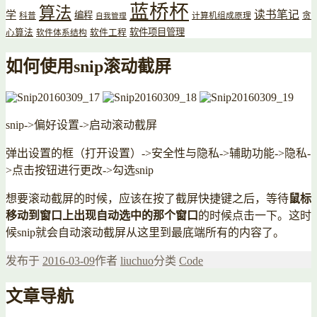
蓝桥杯
算法
读书笔记
学
编程
贪
科普
计算机组成原理
自我管理
软件项目管理
心算法
软件工程
软件体系结构
如何使用snip滚动截屏
snip->偏好设置->启动滚动截屏
弹出设置的框（打开设置）->安全性与隐私->辅助功能->隐私-
>点击按钮进行更改->勾选snip
想要滚动截屏的时候，应该在按了截屏快捷键之后，等待
鼠标
移动到窗口上出现自动选中的那个窗口
的时候点击一下。这时
候snip就会自动滚动截屏从这里到最底端所有的内容了。
发布于
2016-03-09
作者
liuchuo
分类
Code
文章导航