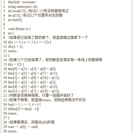
1
#include <iostream>
2
using
namespace
std
;
3
int
book
[
13
]
;
//标记1~12有没有被使用过
4
int
a
[
13
]
;
//标记12个位置所对应的数
5
int
line
[
6
]
;
6
7
void
dfs
(
int
x
)
{
8
int
i
;
9
//如果是已经填了数的那个，就直接跳过搜索下一个
10
if
(
x
==
1
||
x
==
2
||
x
==
12
)
{
11
dfs
(
x
+
1
)
;
12
return
;
13
}
14
//如果12个已经填满了，就判断是否满足每一条线上的都相等
15
if
(
x
>
12
)
{
16
line
[
0
]
=
a
[
1
]
+
a
[
3
]
+
a
[
6
]
+
a
[
8
]
;
17
line
[
1
]
=
a
[
1
]
+
a
[
4
]
+
a
[
7
]
+
a
[
11
]
;
18
line
[
2
]
=
a
[
8
]
+
a
[
9
]
+
a
[
10
]
+
a
[
11
]
;
19
line
[
3
]
=
a
[
2
]
+
a
[
3
]
+
a
[
4
]
+
a
[
5
]
;
20
line
[
4
]
=
a
[
2
]
+
a
[
6
]
+
a
[
9
]
+
a
[
12
]
;
21
line
[
5
]
=
a
[
5
]
+
a
[
7
]
+
a
[
10
]
+
a
[
12
]
;
22
//判断是否两两相等，只要一层循环就好了
23
//如果不相等，就直接return，说明这种情况不符合
24
for
(
i
=
1
;
i
<=
5
;
i
++
)
{
25
if
(
line
[
i
]
!=
line
[
i
-
1
]
)
26
return
;
27
}
28
//如果都满足，则输出a[6]的值
29
cout
<<
a
[
6
]
<<
endl
;
30
return
;