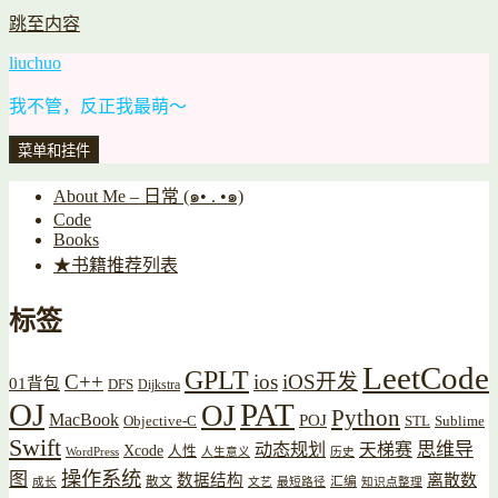
跳至内容
liuchuo
我不管，反正我最萌～
菜单和挂件
About Me – 日常 (๑• . •๑)
Code
Books
★书籍推荐列表
标签
LeetCode
GPLT
C++
ios
iOS开发
01背包
DFS
Dijkstra
OJ
PAT
OJ
Python
MacBook
POJ
Objective-C
STL
Sublime
Swift
思维导
动态规划
天梯赛
Xcode
人性
WordPress
人生意义
历史
操作系统
图
数据结构
离散数
散文
汇编
成长
文艺
最短路径
知识点整理