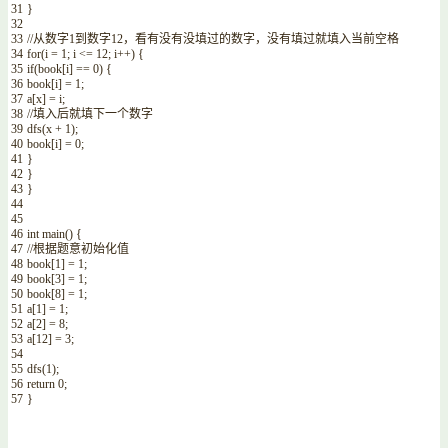
31
}
32
33
//从数字1到数字12，看有没有没填过的数字，没有填过就填入当前空格
34
for
(
i
=
1
;
i
<=
12
;
i
++
)
{
35
if
(
book
[
i
]
==
0
)
{
36
book
[
i
]
=
1
;
37
a
[
x
]
=
i
;
38
//填入后就填下一个数字
39
dfs
(
x
+
1
)
;
40
book
[
i
]
=
0
;
41
}
42
}
43
}
44
45
46
int
main
(
)
{
47
//根据题意初始化值
48
book
[
1
]
=
1
;
49
book
[
3
]
=
1
;
50
book
[
8
]
=
1
;
51
a
[
1
]
=
1
;
52
a
[
2
]
=
8
;
53
a
[
12
]
=
3
;
54
55
dfs
(
1
)
;
56
return
0
;
57
}