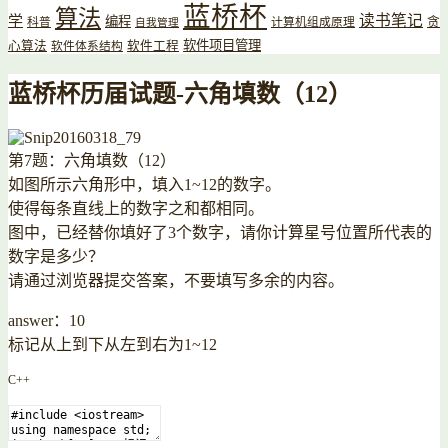
蓝桥杯
算法
读书笔记
学
编程
贪
科普
计算机组成原理
自我管理
软件项目管理
心算法
软件工程
软件体系结构
蓝桥杯历届试题-六角填数（12）
第7题：六角填数（12）
如图所示六角形中，填入1~12的数字。
使得每条直线上的数字之和都相同。
图中，已经替你填好了3个数字，请你计算星号位置所代表的
数字是多少？
请通过浏览器提交答案，不要填写多余的内容。
answer：10
标记从上到下从左到右为1~12
C++