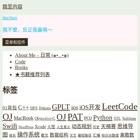
跳至内容
liuchuo
我不管，反正我最萌～
菜单和挂件
About Me – 日常 (๑• . •๑)
Code
Books
★书籍推荐列表
标签
LeetCode
GPLT
C++
ios
iOS开发
01背包
DFS
Dijkstra
OJ
PAT
OJ
Python
MacBook
POJ
Objective-C
STL
Sublime
Swift
思维导
动态规划
天梯赛
Xcode
人性
WordPress
人生意义
历史
操作系统
图
数据结构
离散数
散文
汇编
成长
文艺
最短路径
知识点整理