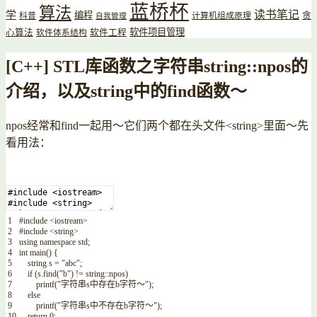
蓝桥杯
算法
读书笔记
学
编程
贪
科普
计算机组成原理
自我管理
软件项目管理
心算法
软件工程
软件体系结构
[C++] STL库函数之字符串string::npos的
介绍，以及string中的find函数～
npos经常和find一起用～它们两个都在头文件<string>里面～先
看用法：
1
#include <iostream>
2
#include <string>
3
using
namespace
std
;
4
int
main
(
)
{
5
string
s
=
"abc"
;
6
if
(
s
.
find
(
"b"
)
!=
string
::
npos
)
7
printf
(
"字符串s中存在b字符～"
)
;
8
else
9
printf
(
"字符串s中不存在b字符～"
)
;
10
return
0
;