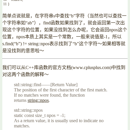
11
}
简单点说就是，在字符串s中查找“b”字符（当然也可以查找一
个字符串如“ab”），find函数如果找到了，就会返回第一次出
现这个字符的位置，如果没找到怎么办呢，它会返回npos这个
位置，npos本质上其实是一个常数，一般来说值是-1，所以
s.find(“b”) != string::npos表示找到了“b”这个字符～如果相等就
是没找到的意思啦～
我们可以从C++库函数的官方文档(www.cplusplus.com)中找到
对这两个函数的解释～
std::string::find——[Return Value]
The position of the first character of the first match.
If no matches were found, the function
returns
string::npos
.
std::string::npos
static const size_t npos = -1;
As a return value, it is usually used to indicate no
matches.