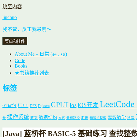
跳至内容
liuchuo
我不管，反正我最萌～
菜单和挂件
About Me – 日常 (๑• . •๑)
Code
Books
★书籍推荐列表
标签
LeetCode
GPLT
C++
ios
iOS开发
01背包
DFS
Dijkstra
操作系统
数据结构
离散数学
散文
汇编
科普
长
文艺
最短路径
知识点整理
[Java] 蓝桥杯 BASIC-5 基础练习 查找整