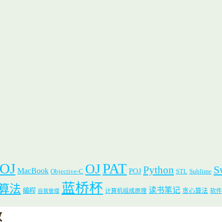
 OJ
PAT
OJ
S
Python
MacBook
POJ
Objective-C
STL
Sublime
蓝桥杯
算法
读书笔记
编程
贪心算法
计算机组成原理
软件
自我管理
数