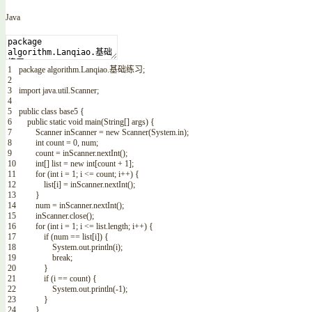
Java
1
package
algorithm
.
Lanqiao
.
基础练习
;
2
3
import
java
.
util
.
Scanner
;
4
5
public
class
base5
{
6
public
static
void
main
(
String
[
]
args
)
{
7
Scanner
inScanner
=
new
Scanner
(
System
.
in
)
;
8
int
count
=
0
,
num
;
9
count
=
inScanner
.
nextInt
(
)
;
10
int
[
]
list
=
new
int
[
count
+
1
]
;
11
for
(
int
i
=
1
;
i
<=
count
;
i
++
)
{
12
list
[
i
]
=
inScanner
.
nextInt
(
)
;
13
}
14
num
=
inScanner
.
nextInt
(
)
;
15
inScanner
.
close
(
)
;
16
for
(
int
i
=
1
;
i
<=
list
.
length
;
i
++
)
{
17
if
(
num
==
list
[
i
]
)
{
18
System
.
out
.
println
(
i
)
;
19
break
;
20
}
21
if
(
i
==
count
)
{
22
System
.
out
.
println
(
-
1
)
;
23
}
24
}