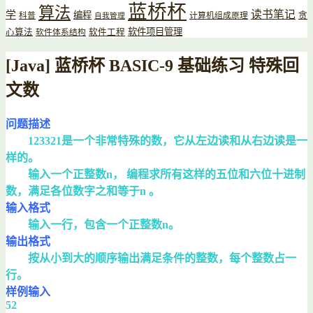
蓝桥杯
算法
读书笔记
学
编程
贪
科普
计算机组成原理
自我管理
软件项目管理
心算法
软件工程
软件体系结构
[Java] 蓝桥杯 BASIC-9 基础练习 特殊回
文数
问题描述
123321是一个非常特殊的数，它从左边读和从右边读是一
样的。
输入一个正整数n， 编程求所有这样的五位和六位十进制
数，满足各位数字之和等于n 。
输入格式
输入一行，包含一个正整数n。
输出格式
按从小到大的顺序输出满足条件的整数，每个整数占一
行。
样例输入
52