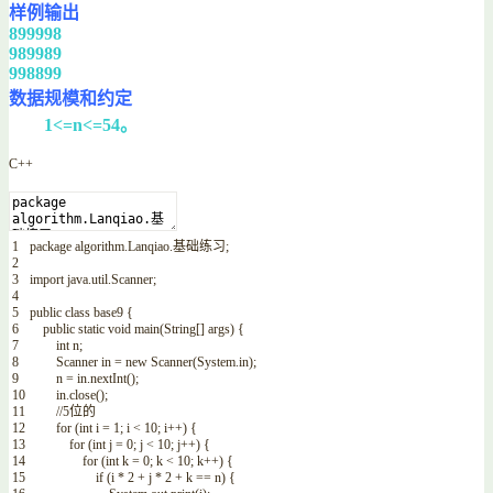
样例输出
899998
989989
998899
数据规模和约定
1<=n<=54。
C++
1
package
algorithm
.
Lanqiao
.
基础练习
;
2
3
import
java
.
util
.
Scanner
;
4
5
public
class
base9
{
6
public
static
void
main
(
String
[
]
args
)
{
7
int
n
;
8
Scanner
in
=
new
Scanner
(
System
.
in
)
;
9
n
=
in
.
nextInt
(
)
;
10
in
.
close
(
)
;
11
//5位的
12
for
(
int
i
=
1
;
i
<
10
;
i
++
)
{
13
for
(
int
j
=
0
;
j
<
10
;
j
++
)
{
14
for
(
int
k
=
0
;
k
<
10
;
k
++
)
{
15
if
(
i
*
2
+
j
*
2
+
k
==
n
)
{