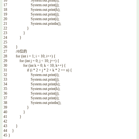
16
System
.
out
.
print
(
i
)
;
17
System
.
out
.
print
(
j
)
;
18
System
.
out
.
print
(
k
)
;
19
System
.
out
.
print
(
j
)
;
20
System
.
out
.
print
(
i
)
;
21
System
.
out
.
println
(
)
;
22
}
23
}
24
}
25
26
}
27
//6位的
28
for
(
int
i
=
1
;
i
<
10
;
i
++
)
{
29
for
(
int
j
=
0
;
j
<
10
;
j
++
)
{
30
for
(
int
k
=
0
;
k
<
10
;
k
++
)
{
31
if
(
i
*
2
+
j
*
2
+
k
*
2
==
n
)
{
32
System
.
out
.
print
(
i
)
;
33
System
.
out
.
print
(
j
)
;
34
System
.
out
.
print
(
k
)
;
35
System
.
out
.
print
(
k
)
;
36
System
.
out
.
print
(
j
)
;
37
System
.
out
.
print
(
i
)
;
38
System
.
out
.
println
(
)
;
39
}
40
}
41
}
42
43
}
44
}
45
}