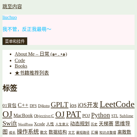
跳至内容
liuchuo
我不管，反正我最萌～
菜单和挂件
About Me – 日常 (๑• . •๑)
Code
Books
★书籍推荐列表
标签
LeetCode
GPLT
C++
ios
iOS开发
01背包
DFS
Dijkstra
OJ
PAT
OJ
Python
MacBook
POJ
Objective-C
STL
Sublime
Swift
思维导
动态规划
天梯赛
Xcode
人性
WordPress
人生意义
历史
操作系统
图
数据结构
离散数
散文
汇编
成长
文艺
最短路径
知识点整理