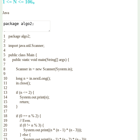
1 <= N <= 106。
Java
1
package
algo2
;
2
3
import
java
.
util
.
Scanner
;
4
5
public
class
Main
{
6
public
static
void
main
(
String
[
]
args
)
{
7
8
Scanner
in
=
new
Scanner
(
System
.
in
)
;
9
10
long
n
=
in
.
nextLong
(
)
;
11
in
.
close
(
)
;
12
13
if
(
n
<=
2
)
{
14
System
.
out
.
print
(
n
)
;
15
return
;
16
}
17
18
if
(
0
==
n
%
2
)
{
19
// Even.
20
if
(
0
!=
n
%
3
)
{
21
System
.
out
.
print
(
(
n
*
(
n
-
1
)
*
(
n
-
3
)
)
)
;
22
}
else
{
23
System
.
out
.
print
(
(
n
-
1
)
*
(
n
-
2
)
*
(
n
-
3
)
)
;