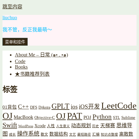
跳至内容
liuchuo
我不管，反正我最萌～
菜单和挂件
About Me – 日常 (๑• . •๑)
Code
Books
★书籍推荐列表
标签
LeetCode
GPLT
C++
ios
iOS开发
01背包
DFS
Dijkstra
OJ
PAT
OJ
Python
MacBook
POJ
Objective-C
STL
Sublime
Swift
思维导
动态规划
天梯赛
Xcode
人性
WordPress
人生意义
历史
操作系统
图
数据结构
离散数
散文
汇编
成长
文艺
最短路径
知识点整理