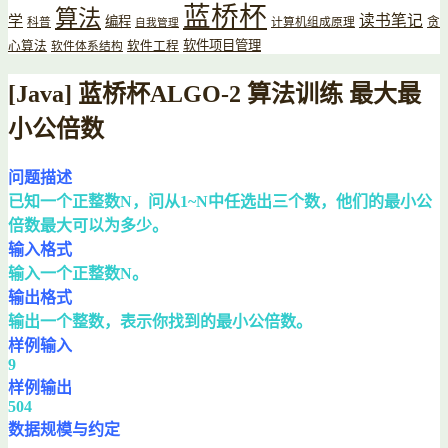
蓝桥杯
算法
读书笔记
学
编程
贪
科普
计算机组成原理
自我管理
软件项目管理
心算法
软件工程
软件体系结构
[Java] 蓝桥杯ALGO-2 算法训练 最大最
小公倍数
问题描述
已知一个正整数N，问从1~N中任选出三个数，他们的最小公
倍数最大可以为多少。
输入格式
输入一个正整数N。
输出格式
输出一个整数，表示你找到的最小公倍数。
样例输入
9
样例输出
504
数据规模与约定