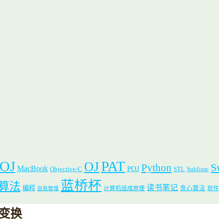
 OJ
PAT
OJ
S
Python
MacBook
POJ
Objective-C
STL
Sublime
蓝桥杯
算法
读书笔记
编程
贪心算法
计算机组成原理
软件
自我管理
串变换