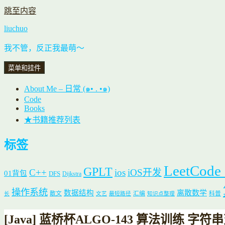
跳至内容
liuchuo
我不管，反正我最萌～
菜单和挂件
About Me – 日常 (๑• . •๑)
Code
Books
★书籍推荐列表
标签
LeetCode
GPLT
C++
ios
iOS开发
01背包
DFS
Dijkstra
操作系统
数据结构
离散数学
散文
汇编
科普
长
文艺
最短路径
知识点整理
[Java] 蓝桥杯ALGO-143 算法训练 字符