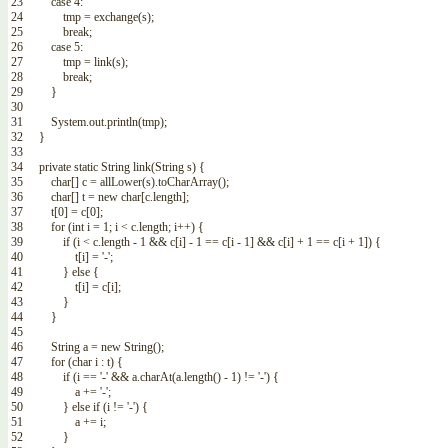
23
case
4
:
24
tmp
=
exchange
(
s
)
;
25
break
;
26
case
5
:
27
tmp
=
link
(
s
)
;
28
break
;
29
}
30
31
System
.
out
.
println
(
tmp
)
;
32
}
33
34
private
static
String
link
(
String
s
)
{
35
char
[
]
c
=
allLower
(
s
)
.
toCharArray
(
)
;
36
char
[
]
t
=
new
char
[
c
.
length
]
;
37
t
[
0
]
=
c
[
0
]
;
38
for
(
int
i
=
1
;
i
<
c
.
length
;
i
++
)
{
39
if
(
i
<
c
.
length
-
1
&&
c
[
i
]
-
1
==
c
[
i
-
1
]
&&
c
[
i
]
+
1
==
c
[
i
+
1
]
)
{
40
t
[
i
]
=
'-'
;
41
}
else
{
42
t
[
i
]
=
c
[
i
]
;
43
}
44
}
45
46
String
a
=
new
String
(
)
;
47
for
(
char
i
:
t
)
{
48
if
(
i
==
'-'
&&
a
.
charAt
(
a
.
length
(
)
-
1
)
!=
'-'
)
{
49
a
+=
'-'
;
50
}
else
if
(
i
!=
'-'
)
{
51
a
+=
i
;
52
}