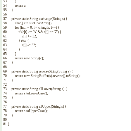
53
}
54
return
a
;
55
}
56
57
private
static
String
exchange
(
String
s
)
{
58
char
[
]
c
=
s
.
toCharArray
(
)
;
59
for
(
int
i
=
0
;
i
<
c
.
length
;
i
++
)
{
60
if
(
c
[
i
]
>=
'A'
&&
c
[
i
]
<=
'Z'
)
{
61
c
[
i
]
+=
32
;
62
}
else
{
63
c
[
i
]
-=
32
;
64
}
65
}
66
return
new
String
(
c
)
;
67
}
68
69
private
static
String
reverseString
(
String
s
)
{
70
return
new
StringBuffer
(
s
)
.
reverse
(
)
.
toString
(
)
;
71
}
72
73
private
static
String
allLower
(
String
s
)
{
74
return
s
.
toLowerCase
(
)
;
75
}
76
77
private
static
String
allUpper
(
String
s
)
{
78
return
s
.
toUpperCase
(
)
;
79
}
80
81
}