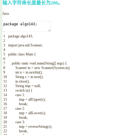
输入字符串长度最长为200。
Java
1
package
algo143
;
2
3
import
java
.
util
.
Scanner
;
4
5
public
class
Main
{
6
7
public
static
void
main
(
String
[
]
args
)
{
8
Scanner
in
=
new
Scanner
(
System
.
in
)
;
9
int
n
=
in
.
nextInt
(
)
;
10
String
s
=
in
.
next
(
)
;
11
in
.
close
(
)
;
12
String
tmp
=
null
;
13
switch
(
n
)
{
14
case
1
:
15
tmp
=
allUpper
(
s
)
;
16
break
;
17
case
2
:
18
tmp
=
allLower
(
s
)
;
19
break
;
20
case
3
:
21
tmp
=
reverseString
(
s
)
;
22
break
;