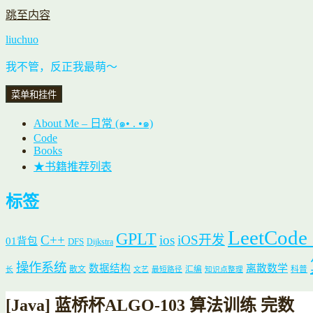
跳至内容
liuchuo
我不管，反正我最萌～
菜单和挂件
About Me – 日常 (๑• . •๑)
Code
Books
★书籍推荐列表
标签
LeetCode
GPLT
C++
ios
iOS开发
01背包
DFS
Dijkstra
操作系统
数据结构
离散数学
散文
汇编
科普
长
文艺
最短路径
知识点整理
[Java] 蓝桥杯ALGO-103 算法训练 完数