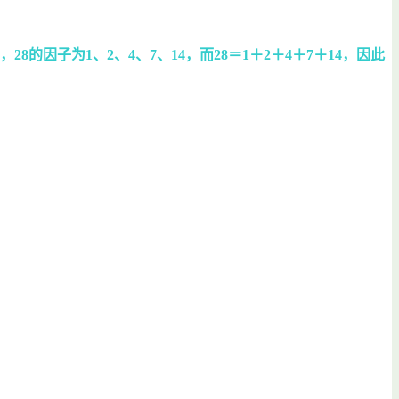
的因子为1、2、4、7、14，而28＝1＋2＋4＋7＋14，因此