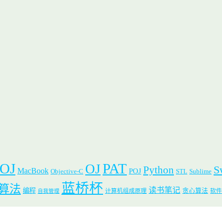
 OJ
PAT
OJ
S
Python
MacBook
POJ
Objective-C
STL
Sublime
蓝桥杯
算法
读书笔记
编程
贪心算法
计算机组成原理
软件
自我管理