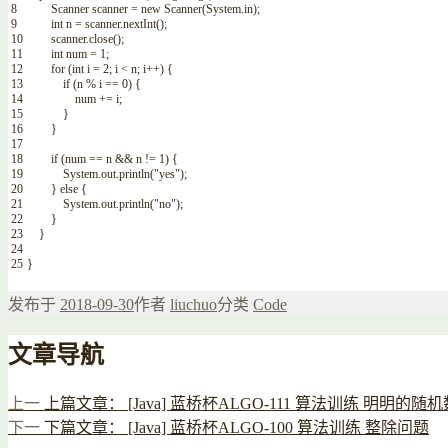
8
Scanner
scanner
=
new
Scanner
(
System
.
in
)
;
9
int
n
=
scanner
.
nextInt
(
)
;
10
scanner
.
close
(
)
;
11
int
num
=
1
;
12
for
(
int
i
=
2
;
i
<
n
;
i
++
)
{
13
if
(
n
%
i
==
0
)
{
14
num
+=
i
;
15
}
16
}
17
18
if
(
num
==
n
&&
n
!=
1
)
{
19
System
.
out
.
println
(
"yes"
)
;
20
}
else
{
21
System
.
out
.
println
(
"no"
)
;
22
}
23
}
24
25
}
发布于
2018-09-30
作者
liuchuo
分类
Code
文章导航
上一
上篇文章：
[Java] 蓝桥杯ALGO-111 算法训练 明明的随机
下一
下篇文章：
[Java] 蓝桥杯ALGO-100 算法训练 整除问题