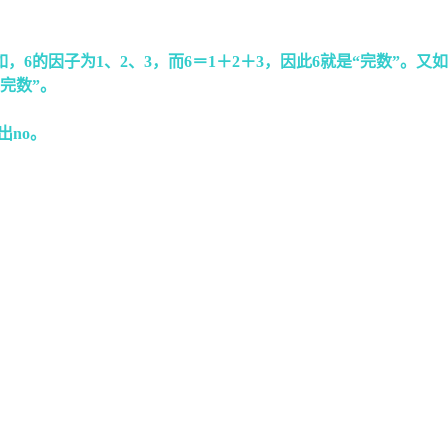
因子为1、2、3，而6＝1＋2＋3，因此6就是“完数”。又如，28
完数”。
出no。