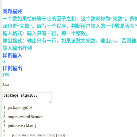
问题描述
一个数如果恰好等于它的因子之和，这个数就称为“完数”。例如，6的
28也是“完数”。编写一个程序，判断用户输入的一个数是否为“
输入格式：输入只有一行，即一个整数。
输出格式：输出只有一行，如果该数为完数，输出yes，否则输
输入输出样例
样例输入
6
样例输出
yes
Java
1
package
algo103
;
2
3
import
java
.
util
.
Scanner
;
4
5
public
class
Main
{
6
7
public
static
void
main
(
String
[
]
args
)
{