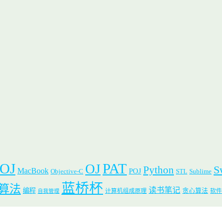
 OJ
PAT
OJ
S
Python
MacBook
POJ
Objective-C
STL
Sublime
蓝桥杯
算法
读书笔记
编程
贪心算法
计算机组成原理
软件
自我管理