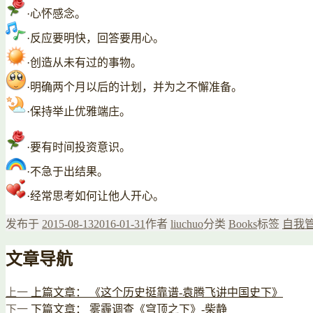
·心怀感念。
·反应要明快，回答要用心。
·创造从未有过的事物。
·明确两个月以后的计划，并为之不懈准备。
·保持举止优雅端庄。
·要有时间投资意识。
·不急于出结果。
·经常思考如何让他人开心。
发布于
2015-08-13
2016-01-31
作者
liuchuo
分类
Books
标签
自我
文章导航
上一
上篇文章：
《这个历史挺靠谱-袁腾飞讲中国史下》
下一
下篇文章：
雾霾调查《穹顶之下》-柴静