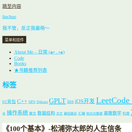
跳至内容
liuchuo
我不管，反正我最萌～
菜单和挂件
About Me – 日常 (๑• . •๑)
Code
Books
★书籍推荐列表
标签
LeetCode
GPLT
C++
ios
iOS开发
01背包
DFS
Dijkstra
操作系统
数据结构
离散数学
散文
汇编
科普
长
文艺
最短路径
知识点整理
《100个基本》-松浦弥太郎的人生信条