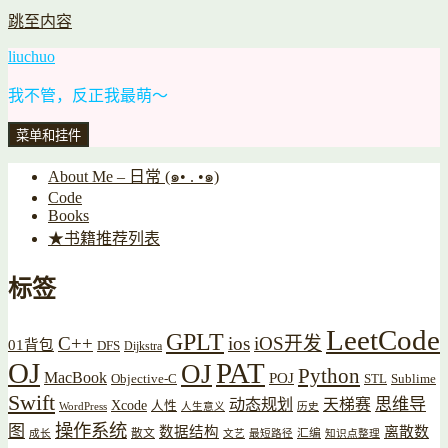
跳至内容
liuchuo
我不管，反正我最萌～
菜单和挂件
About Me – 日常 (๑• . •๑)
Code
Books
★书籍推荐列表
标签
LeetCode
GPLT
C++
ios
iOS开发
01背包
DFS
Dijkstra
OJ
PAT
OJ
Python
MacBook
POJ
Objective-C
STL
Sublime
Swift
思维导
动态规划
天梯赛
Xcode
人性
WordPress
人生意义
历史
操作系统
图
数据结构
离散数
散文
汇编
成长
文艺
最短路径
知识点整理