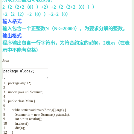
2（2（2+2（0））+2）+2（2（2+2（0）））
+2（2（2）+2（0））+2+2（0）
输入格式
输入包含一个正整数N（N<=20000），为要求分解的整数。
输出格式
程序输出包含一行字符串，为符合约定的n的0，2表示（在表
示中不能有空格）
Java
1
package
algo12
;
2
3
import
java
.
util
.
Scanner
;
4
5
public
class
Main
{
6
7
public
static
void
main
(
String
[
]
args
)
{
8
Scanner
in
=
new
Scanner
(
System
.
in
)
;
9
int
n
=
in
.
nextInt
(
)
;
10
in
.
close
(
)
;
11
div
(
n
)
;
12
}