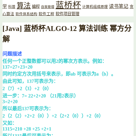
蓝桥杯
算法
读书笔记
学
编程
贪
科普
计算机组成原理
自我管理
软件项目管理
心算法
软件工程
软件体系结构
[Java] 蓝桥杯ALGO-12 算法训练 幂方分
解
问题描述
任何一个正整数都可以用2的幂次方表示。例如：
137=27+23+20
同时约定方次用括号来表示，即ab 可表示为a（b）。
由此可知，137可表示为：
2（7）+2（3）+2（0）
进一步：7= 22+2+20 （21用2表示）
3=2+20
所以最后137可表示为：
2（2（2）+2+2（0））+2（2+2（0））+2（0）
又如：
1315=210 +28 +25 +2+1
所以1315最后可表示为：