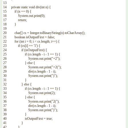
13
14
private
static
void
div
(
int
n
)
{
15
if
(
n
==
0
)
{
16
System
.
out
.
print
(
0
)
;
17
return
;
18
}
19
20
char
[
]
cs
=
Integer
.
toBinaryString
(
n
)
.
toCharArray
(
)
;
21
boolean
isOutputFirst
=
false
;
22
for
(
int
i
=
0
;
i
<
cs
.
length
;
i
++
)
{
23
if
(
cs
[
i
]
==
'1'
)
{
24
if
(
isOutputFirst
)
{
25
if
(
cs
.
length
-
i
-
1
==
1
)
{
26
System
.
out
.
print
(
"+2"
)
;
27
}
else
{
28
System
.
out
.
print
(
"+2("
)
;
29
div
(
cs
.
length
-
1
-
i
)
;
30
System
.
out
.
print
(
")"
)
;
31
}
32
}
else
{
33
if
(
cs
.
length
-
i
-
1
==
1
)
{
34
System
.
out
.
print
(
2
)
;
35
}
else
{
36
System
.
out
.
print
(
"2("
)
;
37
div
(
cs
.
length
-
1
-
i
)
;
38
System
.
out
.
print
(
")"
)
;
39
}
40
isOutputFirst
=
true
;
41
}
42
}