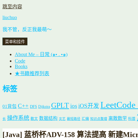
跳至内容
liuchuo
我不管，反正我最萌～
菜单和挂件
About Me – 日常 (๑• . •๑)
Code
Books
★书籍推荐列表
标签
LeetCode
GPLT
C++
ios
iOS开发
01背包
DFS
Dijkstra
操作系统
数据结构
离散数学
散文
汇编
科普
长
文艺
最短路径
知识点整理
[Java] 蓝桥杯ADV-158 算法提高 新建Micr