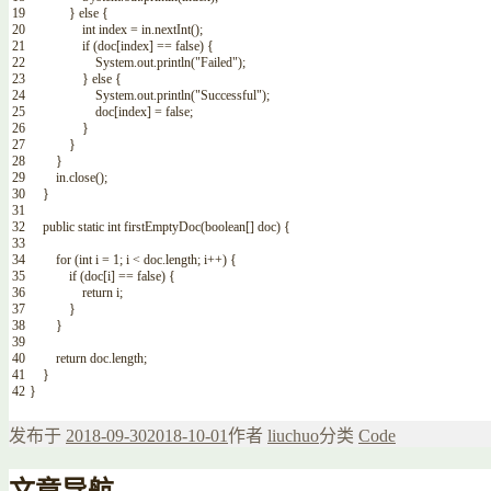
19
}
else
{
20
int
index
=
in
.
nextInt
(
)
;
21
if
(
doc
[
index
]
==
false
)
{
22
System
.
out
.
println
(
"Failed"
)
;
23
}
else
{
24
System
.
out
.
println
(
"Successful"
)
;
25
doc
[
index
]
=
false
;
26
}
27
}
28
}
29
in
.
close
(
)
;
30
}
31
32
public
static
int
firstEmptyDoc
(
boolean
[
]
doc
)
{
33
34
for
(
int
i
=
1
;
i
<
doc
.
length
;
i
++
)
{
35
if
(
doc
[
i
]
==
false
)
{
36
return
i
;
37
}
38
}
39
40
return
doc
.
length
;
41
}
42
}
发布于
2018-09-30
2018-10-01
作者
liuchuo
分类
Code