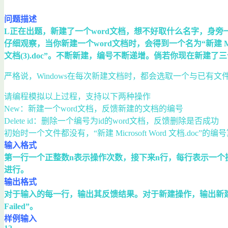
问题描述
L正在出题，新建了一个word文档，想不好取什么名字，身旁一人
仔细观察，当你新建一个word文档时，会得到一个名为“新建 Microsoft
文档(3).doc”。不断新建，编号不断递增。倘若你现在新建了三个文档，然后
严格说，Windows在每次新建文档时，都会选取一个与已有
请编程模拟以上过程，支持以下两种操作
New：新建一个word文档，反馈新建的文档的编号
Delete id：删除一个编号为id的word文档，反馈删除是否成功
初始时一个文件都没有，“新建 Microsoft Word 文档.doc”的编
输入格式
第一行一个正整数n表示操作次数，接下来n行，每行表示一个操作。
进行。
输出格式
对于输入的每一行，输出其反馈结果。对于新建操作，输出新建的
Failed”。
样例输入