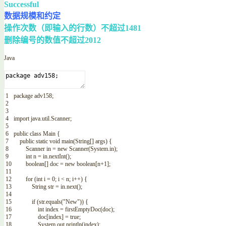
Successful
数据规模和约定
操作次数（即输入的行数）不超过1481
删除编号的数值不超过2012
Java
1
package
adv158
;
2
3
4
import
java
.
util
.
Scanner
;
5
6
public
class
Main
{
7
public
static
void
main
(
String
[
]
args
)
{
8
Scanner
in
=
new
Scanner
(
System
.
in
)
;
9
int
n
=
in
.
nextInt
(
)
;
10
boolean
[
]
doc
=
new
boolean
[
n
+
1
]
;
11
12
for
(
int
i
=
0
;
i
<
n
;
i
++
)
{
13
String
str
=
in
.
next
(
)
;
14
15
if
(
str
.
equals
(
"New"
)
)
{
16
int
index
=
firstEmptyDoc
(
doc
)
;
17
doc
[
index
]
=
true
;
18
System
.
out
.
println
(
index
)
;