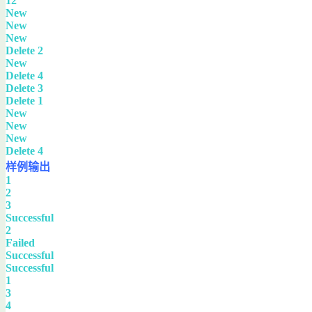
12
New
New
New
Delete 2
New
Delete 4
Delete 3
Delete 1
New
New
New
Delete 4
样例输出
1
2
3
Successful
2
Failed
Successful
Successful
1
3
4