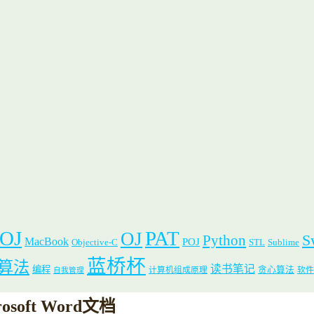
 OJ
PAT
OJ
S
Python
MacBook
POJ
Objective-C
STL
Sublime
蓝桥杯
算法
读书笔记
编程
贪心算法
计算机组成原理
软件
自我管理
osoft Word文档