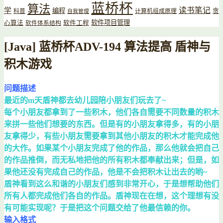
蓝桥杯
算法
读书笔记
学
编程
贪
科普
计算机组成原理
自我管理
软件项目管理
心算法
软件工程
软件体系结构
[Java] 蓝桥杯ADV-194 算法提高 盾神与
积木游戏
问题描述
最近的m天盾神都去幼儿园陪小朋友们玩去了~
每个小朋友都拿到了一些积木，他们各自需要不同数量的积木
来拼一些他们想要的东西。但是有的小朋友拿得多，有的小朋
友拿得少，有些小朋友需要拿到其他小朋友的积木才能完成他
的大作。如果某个小朋友完成了他的作品，那么他就会把自己
的作品推倒，而无私地把他的所有积木都奉献出来；但是，如
果他还没有完成自己的作品，他是不会把积木让出去的哟~
盾神看到这么和谐的小朋友们感到非常开心，于是想帮助他们
所有人都完成他们各自的作品。盾神现在在想，这个理想有没
有可能实现呢？于是把这个问题交给了他最信赖的你。
输入格式