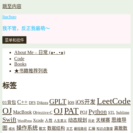
跳至内容
liuchuo
我不管，反正我最萌～
菜单和挂件
About Me – 日常 (๑• . •๑)
Code
Books
★书籍推荐列表
标签
LeetCode
GPLT
C++
ios
iOS开发
01背包
DFS
Dijkstra
OJ
PAT
OJ
Python
MacBook
POJ
Objective-C
STL
Sublime
Swift
思维导
动态规划
天梯赛
Xcode
人性
WordPress
人生意义
历史
操作系统
图
数据结构
离散数
散文
汇编
成长
文艺
最短路径
知识点整理