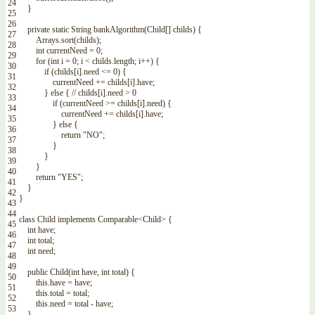
24
}
25
26
private
static
String
bankAlgorithm
(
Child
[
]
childs
)
{
27
Arrays
.
sort
(
childs
)
;
28
int
currentNeed
=
0
;
29
for
(
int
i
=
0
;
i
<
childs
.
length
;
i
++
)
{
30
if
(
childs
[
i
]
.
need
<=
0
)
{
31
currentNeed
+=
childs
[
i
]
.
have
;
32
}
else
{
// childs[i].need > 0
33
if
(
currentNeed
>=
childs
[
i
]
.
need
)
{
34
currentNeed
+=
childs
[
i
]
.
have
;
35
}
else
{
36
return
"NO"
;
37
}
38
}
39
}
40
return
"YES"
;
41
}
42
}
43
44
class
Child
implements
Comparable
<Child>
{
45
int
have
;
46
int
total
;
47
int
need
;
48
49
public
Child
(
int
have
,
int
total
)
{
50
this
.
have
=
have
;
51
this
.
total
=
total
;
52
this
.
need
=
total
-
have
;
53
}