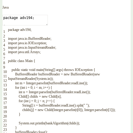
Java
package
adv194
;
1
2
import
java
.
io
.
BufferedReader
;
3
import
java
.
io
.
IOException
;
4
import
java
.
io
.
InputStreamReader
;
5
import
java
.
util
.
Arrays
;
6
7
public
class
Main
{
8
9
public
static
void
main
(
String
[
]
args
)
throws
IOException
{
10
BufferedReader
bufferedReader
=
new
BufferedReader
(
new
11
InputStreamReader
(
System
.
in
)
)
;
12
int
m
=
Integer
.
parseInt
(
bufferedReader
.
readLine
(
)
)
;
13
for
(
int
i
=
0
;
i
<
m
;
i
++
)
{
14
int
n
=
Integer
.
parseInt
(
bufferedReader
.
readLine
(
)
)
;
15
Child
[
]
childs
=
new
Child
[
n
]
;
16
for
(
int
j
=
0
;
j
<
n
;
j
++
)
{
17
String
[
]
t
=
bufferedReader
.
readLine
(
)
.
split
(
" "
)
;
18
childs
[
j
]
=
new
Child
(
Integer
.
parseInt
(
t
[
0
]
)
,
Integer
.
parseInt
(
t
[
1
]
)
)
;
19
}
20
21
System
.
out
.
println
(
bankAlgorithm
(
childs
)
)
;
22
}
23
bufferedReader
.
close
(
)
;