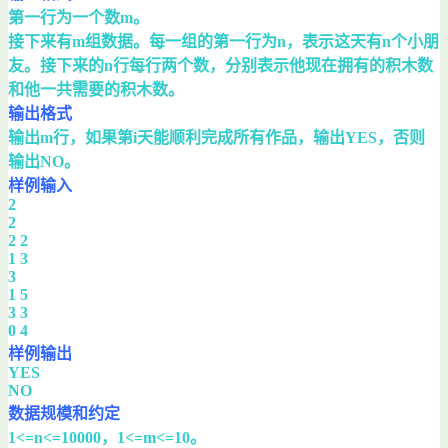
第一行为一个数m。
接下来有m组数据。每一组的第一行为n，表示这天有n个小朋
友。接下来的n行每行两个数，分别表示他现在拥有的积木数
和他一共需要的积木数。
输出格式
输出m行，如果第i天能顺利完成所有作品，输出YES，否则
输出NO。
样例输入
2
2
2 2
1 3
3
1 5
3 3
0 4
样例输出
YES
NO
数据规模和约定
1<=n<=10000，1<=m<=10。