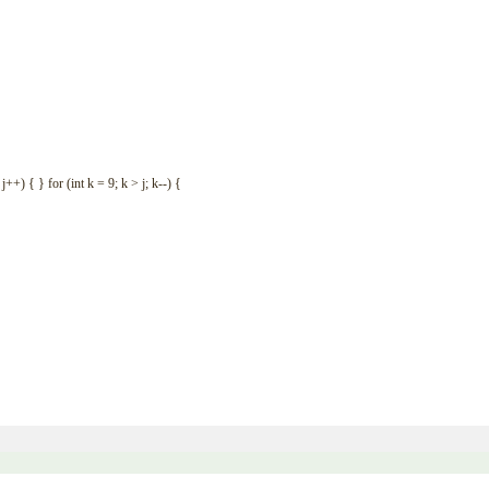
j
++
)
{
}
for
(
int
k
=
9
;
k
>
j
;
k
--
)
{