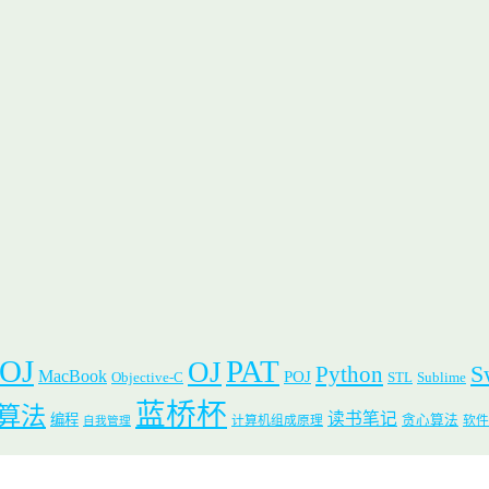
 OJ
PAT
OJ
S
Python
MacBook
POJ
Objective-C
STL
Sublime
蓝桥杯
算法
读书笔记
编程
贪心算法
计算机组成原理
软件
自我管理