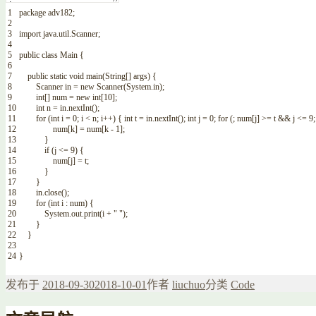
1
package
adv182
;
2
3
import
java
.
util
.
Scanner
;
4
5
public
class
Main
{
6
7
public
static
void
main
(
String
[
]
args
)
{
8
Scanner
in
=
new
Scanner
(
System
.
in
)
;
9
int
[
]
num
=
new
int
[
10
]
;
10
int
n
=
in
.
nextInt
(
)
;
11
for
(
int
i
=
0
;
i
<
n
;
i
++
)
{
int
t
=
in
.
nextInt
(
)
;
int
j
=
0
;
for
(
;
num
[
j
]
>=
t
&&
j
<=
9
;
12
num
[
k
]
=
num
[
k
-
1
]
;
13
}
14
if
(
j
<=
9
)
{
15
num
[
j
]
=
t
;
16
}
17
}
18
in
.
close
(
)
;
19
for
(
int
i
:
num
)
{
20
System
.
out
.
print
(
i
+
" "
)
;
21
}
22
}
23
24
}
发布于
2018-09-30
2018-10-01
作者
liuchuo
分类
Code