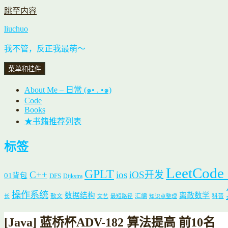
跳至内容
liuchuo
我不管，反正我最萌～
菜单和挂件
About Me – 日常 (๑• . •๑)
Code
Books
★书籍推荐列表
标签
LeetCode
GPLT
C++
ios
iOS开发
01背包
DFS
Dijkstra
操作系统
数据结构
离散数学
散文
汇编
科普
长
文艺
最短路径
知识点整理
[Java] 蓝桥杯ADV-182 算法提高 前10名