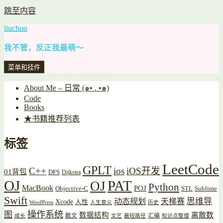
跳至内容
liuchuo
我不管，反正我最萌～
菜单和挂件
About Me – 日常 (๑• . •๑)
Code
Books
★书籍推荐列表
标签
LeetCode
GPLT
C++
ios
iOS开发
01背包
DFS
Dijkstra
OJ
PAT
OJ
Python
MacBook
POJ
Objective-C
STL
Sublime
Swift
思维导
动态规划
天梯赛
Xcode
人性
WordPress
人生意义
历史
操作系统
图
数据结构
离散数
散文
汇编
成长
文艺
最短路径
知识点整理