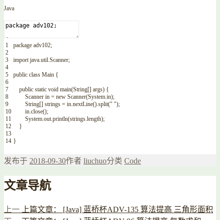
Java
1
package
adv102
;
2
3
import
java
.
util
.
Scanner
;
4
5
public
class
Main
{
6
7
public
static
void
main
(
String
[
]
args
)
{
8
Scanner
in
=
new
Scanner
(
System
.
in
)
;
9
String
[
]
strings
=
in
.
nextLine
(
)
.
split
(
" "
)
;
10
in
.
close
(
)
;
11
System
.
out
.
println
(
strings
.
length
)
;
12
}
13
14
}
发布于
2018-09-30
作者
liuchuo
分类
Code
文章导航
上一
上篇文章：
[Java] 蓝桥杯ADV-135 算法提高 三角形面积