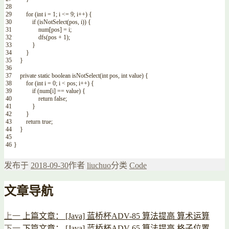
28
29
for
(
int
i
=
1
;
i
<=
9
;
i
++
)
{
30
if
(
isNotSelect
(
pos
,
i
)
)
{
31
num
[
pos
]
=
i
;
32
dfs
(
pos
+
1
)
;
33
}
34
}
35
}
36
37
private
static
boolean
isNotSelect
(
int
pos
,
int
value
)
{
38
for
(
int
i
=
0
;
i
<
pos
;
i
++
)
{
39
if
(
num
[
i
]
==
value
)
{
40
return
false
;
41
}
42
}
43
return
true
;
44
}
45
46
}
发布于
2018-09-30
作者
liuchuo
分类
Code
文章导航
上一
上篇文章：
[Java] 蓝桥杯ADV-85 算法提高 算术运算
下一
下篇文章：
[Java] 蓝桥杯ADV-65 算法提高 格子位置