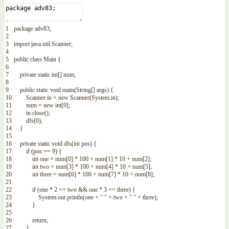
1
package
adv83
;
2
3
import
java
.
util
.
Scanner
;
4
5
public
class
Main
{
6
7
private
static
int
[
]
num
;
8
9
public
static
void
main
(
String
[
]
args
)
{
10
Scanner
in
=
new
Scanner
(
System
.
in
)
;
11
num
=
new
int
[
9
]
;
12
in
.
close
(
)
;
13
dfs
(
0
)
;
14
}
15
16
private
static
void
dfs
(
int
pos
)
{
17
if
(
pos
==
9
)
{
18
int
one
=
num
[
0
]
*
100
+
num
[
1
]
*
10
+
num
[
2
]
;
19
int
two
=
num
[
3
]
*
100
+
num
[
4
]
*
10
+
num
[
5
]
;
20
int
three
=
num
[
6
]
*
100
+
num
[
7
]
*
10
+
num
[
8
]
;
21
22
if
(
one
*
2
==
two
&&
one
*
3
==
three
)
{
23
System
.
out
.
println
(
one
+
" "
+
two
+
" "
+
three
)
;
24
}
25
26
return
;
27
}