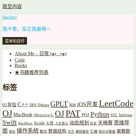
跳至内容
liuchuo
我不管，反正我最萌～
菜单和挂件
About Me – 日常 (๑• . •๑)
Code
Books
★书籍推荐列表
标签
LeetCode
GPLT
C++
ios
iOS开发
01背包
DFS
Dijkstra
OJ
PAT
OJ
Python
MacBook
POJ
Objective-C
STL
Sublime
Swift
思维导
动态规划
天梯赛
Xcode
人性
WordPress
人生意义
历史
操作系统
图
数据结构
离散数
散文
汇编
成长
文艺
最短路径
知识点整理