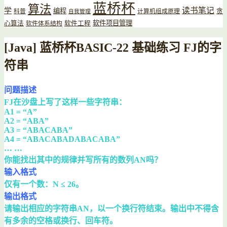
蓝桥杯
算法
读书笔记
学
编程
贪
科普
计算机组成原理
自我管理
软件项目管理
心算法
软件工程
软件体系结构
[Java] 蓝桥杯BASIC-22 基础练习 FJ的字
符串
问题描述
FJ在沙盘上写了这样一些字符串：
A1 = “A”
A2 = “ABA”
A3 = “ABACABA”
A4 = “ABACABADABACABA”
… …
你能找出其中的规律并写所有的数列AN吗？
输入格式
仅有一个数：N ≤ 26。
输出格式
请输出相应的字符串AN，以一个换行符结束。输出中不得含
有多余的空格或换行、回车符。