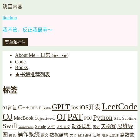
跳至内容
liuchuo
我不管，反正我最萌～
菜单和挂件
About Me – 日常 (๑• . •๑)
Code
Books
★书籍推荐列表
标签
LeetCode
GPLT
C++
ios
iOS开发
01背包
DFS
Dijkstra
OJ
PAT
OJ
Python
MacBook
POJ
Objective-C
STL
Sublime
Swift
思维导
动态规划
天梯赛
Xcode
人性
WordPress
人生意义
历史
操作系统
图
数据结构
离散数
散文
汇编
成长
文艺
最短路径
知识点整理