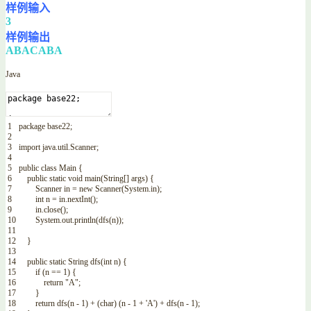
样例输入
3
样例输出
ABACABA
Java
1
package
base22
;
2
3
import
java
.
util
.
Scanner
;
4
5
public
class
Main
{
6
public
static
void
main
(
String
[
]
args
)
{
7
Scanner
in
=
new
Scanner
(
System
.
in
)
;
8
int
n
=
in
.
nextInt
(
)
;
9
in
.
close
(
)
;
10
System
.
out
.
println
(
dfs
(
n
)
)
;
11
12
}
13
14
public
static
String
dfs
(
int
n
)
{
15
if
(
n
==
1
)
{
16
return
"A"
;
17
}
18
return
dfs
(
n
-
1
)
+
(
char
)
(
n
-
1
+
'A'
)
+
dfs
(
n
-
1
)
;