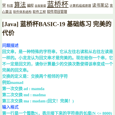
蓝桥杯
算法
读书笔记
学
编程
贪
科普
计算机组成原理
自我管理
软件项目管理
心算法
软件工程
软件体系结构
[Java] 蓝桥杯BASIC-19 基础练习 完美的
代价
问题描述
回文串，是一种特殊的字符串，它从左往右读和从右往左读是
一样的。小龙龙认为回文串才是完美的。现在给你一个串，它
不一定是回文的，请你计算最少的交换次数使得该串变成一个
完美的回文串。
交换的定义是：交换两个相邻的字符
例如mamad
第一次交换 ad : mamda
第二次交换 md : madma
第三次交换 ma : madam (回文！完美！)
输入格式
第一行是一个整数N，表示接下来的字符串的长度(N <= 8000)