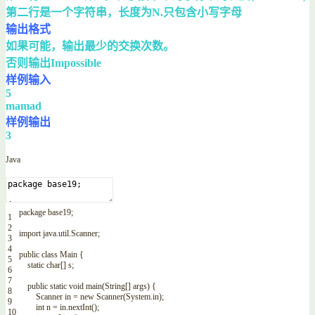
第二行是一个字符串，长度为N.只包含小写字母
输出格式
如果可能，输出最少的交换次数。
否则输出Impossible
样例输入
5
mamad
样例输出
3
Java
package
base19
;
1
2
import
java
.
util
.
Scanner
;
3
4
public
class
Main
{
5
static
char
[
]
s
;
6
7
public
static
void
main
(
String
[
]
args
)
{
8
Scanner
in
=
new
Scanner
(
System
.
in
)
;
9
int
n
=
in
.
nextInt
(
)
;
10