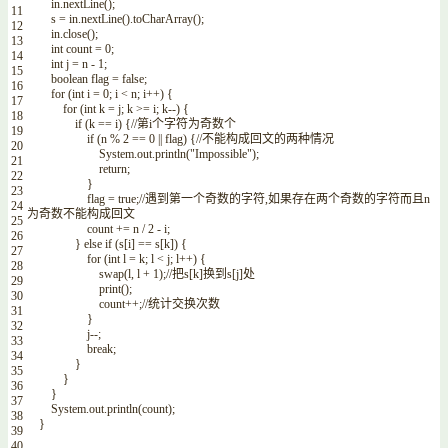
in
.
nextLine
(
)
;
11
s
=
in
.
nextLine
(
)
.
toCharArray
(
)
;
12
in
.
close
(
)
;
13
int
count
=
0
;
14
int
j
=
n
-
1
;
15
boolean
flag
=
false
;
16
for
(
int
i
=
0
;
i
<
n
;
i
++
)
{
17
for
(
int
k
=
j
;
k
>=
i
;
k
--
)
{
18
if
(
k
==
i
)
{
//第i个字符为奇数个
19
if
(
n
%
2
==
0
||
flag
)
{
//不能构成回文的两种情况
20
System
.
out
.
println
(
"Impossible"
)
;
21
return
;
22
}
23
flag
=
true
;
//遇到第一个奇数的字符,如果存在两个奇数的字符而且n
24
为奇数不能构成回文
25
count
+=
n
/
2
-
i
;
26
}
else
if
(
s
[
i
]
==
s
[
k
]
)
{
27
for
(
int
l
=
k
;
l
<
j
;
l
++
)
{
28
swap
(
l
,
l
+
1
)
;
//把s[k]换到s[j]处
29
print
(
)
;
30
count
++
;
//统计交换次数
31
}
32
j
--
;
33
break
;
34
}
35
}
36
}
37
System
.
out
.
println
(
count
)
;
38
}
39
40