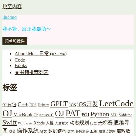
跳至内容
liuchuo
我不管，反正我最萌～
菜单和挂件
About Me – 日常 (๑• . •๑)
Code
Books
★书籍推荐列表
标签
LeetCode
GPLT
C++
ios
iOS开发
01背包
DFS
Dijkstra
OJ
PAT
OJ
Python
MacBook
POJ
Objective-C
STL
Sublime
Swift
思维导
动态规划
天梯赛
Xcode
人性
WordPress
人生意义
历史
操作系统
图
数据结构
离散数
散文
汇编
成长
文艺
最短路径
知识点整理