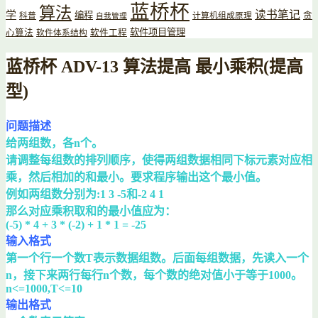
蓝桥杯
算法
读书笔记
学
编程
贪
科普
计算机组成原理
自我管理
软件项目管理
心算法
软件工程
软件体系结构
蓝桥杯 ADV-13 算法提高 最小乘积(提高
型)
问题描述
给两组数，各n个。
请调整每组数的排列顺序，使得两组数据相同下标元素对应相
乘，然后相加的和最小。要求程序输出这个最小值。
例如两组数分别为:1 3 -5和-2 4 1
那么对应乘积取和的最小值应为：
(-5) * 4 + 3 * (-2) + 1 * 1 = -25
输入格式
第一个行一个数T表示数据组数。后面每组数据，先读入一个
n，接下来两行每行n个数，每个数的绝对值小于等于1000。
n<=1000,T<=10
输出格式