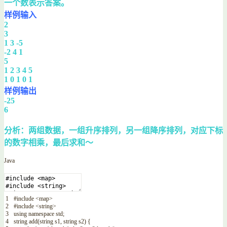
一个数表示答案。
样例输入
2
3
1 3 -5
-2 4 1
5
1 2 3 4 5
1 0 1 0 1
样例输出
-25
6
分析：两组数据，一组升序排列，另一组降序排列，对应下标
的数字相乘，最后求和～
Java
1
#
include
<map>
2
#
include
<string>
3
using
namespace
std
;
4
string
add
(
string
s1
,
string
s2
)
{