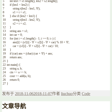
5
int
len1
=
s1
.
length
(
)
,
len2
=
s2
.
length
(
)
;
6
if
(
len1
<
len2
)
{
7
string
t
(
len2
-
len1
,
'0'
)
;
8
s1
=
t
+
s1
;
9
}
else
if
(
len2
<
len1
)
{
10
string
t
(
len1
-
len2
,
'0'
)
;
11
s2
=
t
+
s2
;
12
}
13
string
ans
=
s1
;
14
int
car
=
0
;
15
for
(
int
i
=
s1
.
length
(
)
-
1
;
i
>=
0
;
i
--
)
{
16
ans
[
i
]
=
(
s1
[
i
]
-
'0'
+
s2
[
i
]
-
'0'
+
car
)
%
10
+
'0'
;
17
car
=
(
s1
[
i
]
-
'0'
+
s2
[
i
]
-
'0'
+
car
)
/
10
;
18
}
19
if
(
car
)
ans
=
(
char
)
(
car
+
'0'
)
+
ans
;
20
return
ans
;
21
}
22
int
main
(
)
{
23
string
a
,
b
;
24
cin
>>
a
>>
b
;
25
cout
<<
add
(
a
,
b
)
;
26
return
0
;
27
}
发布于
2018-11-06
2018-11-07
作者
liuchuo
分类
Code
文章导航