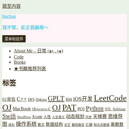
跳至内容
liuchuo
我不管，反正我最萌～
菜单和挂件
About Me – 日常 (๑• . •๑)
Code
Books
★书籍推荐列表
标签
LeetCode
GPLT
C++
ios
iOS开发
01背包
DFS
Dijkstra
OJ
PAT
OJ
Python
MacBook
POJ
Objective-C
STL
Sublime
Swift
思维导
动态规划
天梯赛
Xcode
人性
WordPress
人生意义
历史
操作系统
图
数据结构
离散数
散文
汇编
成长
文艺
最短路径
知识点整理