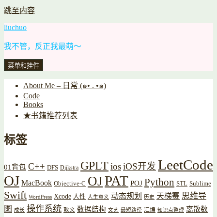
跳至内容
liuchuo
我不管，反正我最萌～
菜单和挂件
About Me – 日常 (๑• . •๑)
Code
Books
★书籍推荐列表
标签
LeetCode
GPLT
C++
ios
iOS开发
01背包
DFS
Dijkstra
OJ
PAT
OJ
Python
MacBook
POJ
Objective-C
STL
Sublime
Swift
思维导
动态规划
天梯赛
Xcode
人性
WordPress
人生意义
历史
操作系统
图
数据结构
离散数
散文
汇编
成长
文艺
最短路径
知识点整理