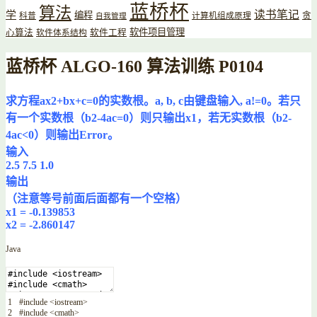
蓝桥杯
算法
读书笔记
学
编程
贪
科普
计算机组成原理
自我管理
软件项目管理
心算法
软件工程
软件体系结构
蓝桥杯 ALGO-160 算法训练 P0104
求方程ax2+bx+c=0的实数根。a, b, c由键盘输入, a!=0。若只
有一个实数根（b2-4ac=0）则只输出x1，若无实数根（b2-
4ac<0）则输出Error。
输入
2.5 7.5 1.0
输出
（注意等号前面后面都有一个空格）
x1 = -0.139853
x2 = -2.860147
Java
1
#
include
<iostream>
2
#
include
<cmath>