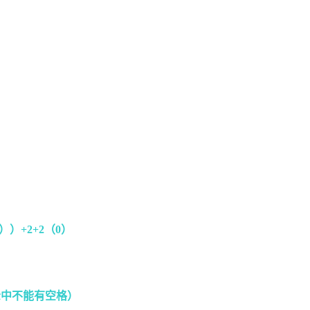
））+2+2（0）
示中不能有空格）