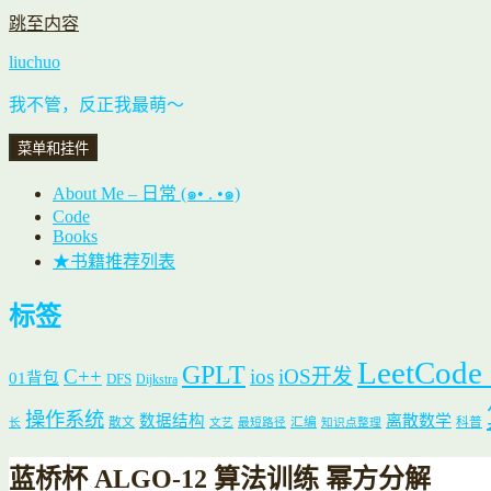
跳至内容
liuchuo
我不管，反正我最萌～
菜单和挂件
About Me – 日常 (๑• . •๑)
Code
Books
★书籍推荐列表
标签
LeetCode
GPLT
C++
ios
iOS开发
01背包
DFS
Dijkstra
操作系统
数据结构
离散数学
散文
汇编
科普
长
文艺
最短路径
知识点整理
蓝桥杯 ALGO-12 算法训练 幂方分解