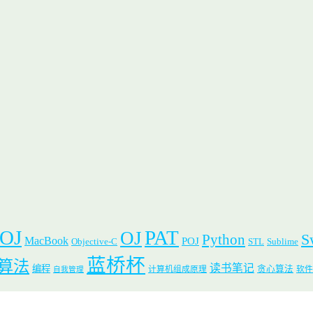
 OJ
PAT
OJ
S
Python
MacBook
POJ
Objective-C
STL
Sublime
蓝桥杯
算法
读书笔记
编程
贪心算法
计算机组成原理
软件
自我管理