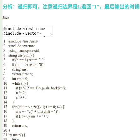
分析：递归即可，注意递归边界是1,返回"1"，最后输出的时候
Java
1
#
include
<iostream>
2
#
include
<vector>
3
using
namespace
std
;
4
string
dfs
(
int
n
)
{
5
if
(
n
==
1
)
return
"1"
;
6
if
(
n
==
0
)
return
"0"
;
7
string
ans
;
8
vector
<int>
v
;
9
int
cnt
=
0
;
10
while
(
n
)
{
11
if
(
n
%
2
==
1
)
v
.
push_back
(
cnt
)
;
12
n
/=
2
;
13
cnt
++
;
14
}
15
for
(
int
i
=
v
.
size
(
)
-
1
;
i
>=
0
;
i
--
)
{
16
ans
+=
"2("
+
dfs
(
v
[
i
]
)
+
")"
;
17
if
(
i
!=
0
)
ans
+=
"+"
;
18
}
19
return
ans
;
20
}
21
int
main
(
)
{
22
int
n
;