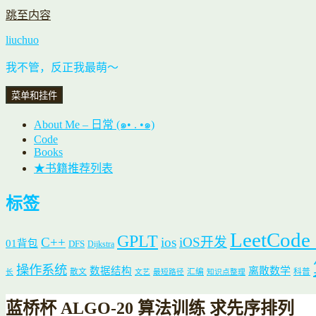
跳至内容
liuchuo
我不管，反正我最萌～
菜单和挂件
About Me – 日常 (๑• . •๑)
Code
Books
★书籍推荐列表
标签
LeetCode
GPLT
C++
ios
iOS开发
01背包
DFS
Dijkstra
操作系统
数据结构
离散数学
散文
汇编
科普
长
文艺
最短路径
知识点整理
蓝桥杯 ALGO-20 算法训练 求先序排列