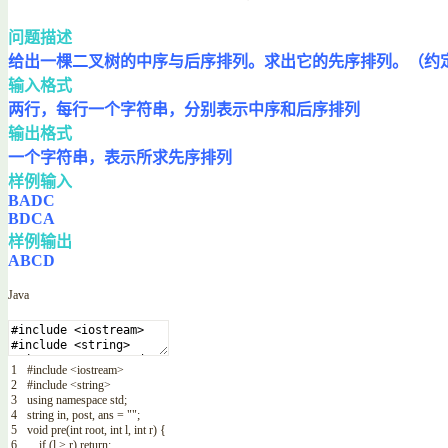
问题描述
给出一棵二叉树的中序与后序排列。求出它的先序排列。（约定
输入格式
两行，每行一个字符串，分别表示中序和后序排列
输出格式
一个字符串，表示所求先序排列
样例输入
BADC
BDCA
样例输出
ABCD
Java
1
#
include
<iostream>
2
#
include
<string>
3
using
namespace
std
;
4
string
in
,
post
,
ans
=
""
;
5
void
pre
(
int
root
,
int
l
,
int
r
)
{
6
if
(
l
>
r
)
return
;