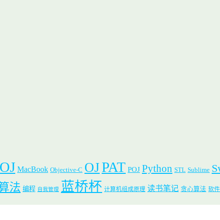
 OJ
PAT
OJ
S
Python
MacBook
POJ
Objective-C
STL
Sublime
蓝桥杯
算法
读书笔记
编程
贪心算法
计算机组成原理
软件
自我管理