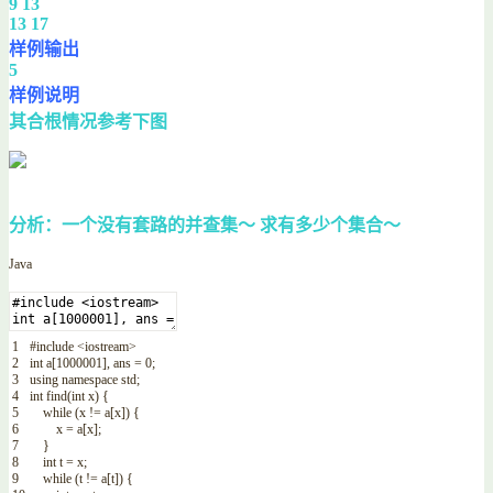
9 13
13 17
样例输出
5
样例说明
其合根情况参考下图
分析：一个没有套路的并查集～ 求有多少个集合～
Java
1
#
include
<iostream>
2
int
a
[
1000001
]
,
ans
=
0
;
3
using
namespace
std
;
4
int
find
(
int
x
)
{
5
while
(
x
!=
a
[
x
]
)
{
6
x
=
a
[
x
]
;
7
}
8
int
t
=
x
;
9
while
(
t
!=
a
[
t
]
)
{