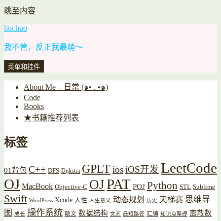
跳至内容
liuchuo
我不管，反正我最萌～
菜单和挂件
About Me – 日常 (๑• . •๑)
Code
Books
★书籍推荐列表
标签
LeetCode
GPLT
C++
ios
iOS开发
01背包
DFS
Dijkstra
OJ
PAT
OJ
Python
MacBook
POJ
Objective-C
STL
Sublime
Swift
思维导
动态规划
天梯赛
Xcode
人性
WordPress
人生意义
历史
操作系统
图
数据结构
离散数
散文
汇编
成长
文艺
最短路径
知识点整理