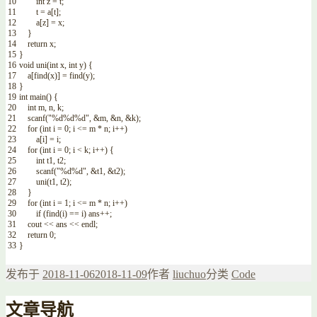
10
int
z
=
t
;
11
t
=
a
[
t
]
;
12
a
[
z
]
=
x
;
13
}
14
return
x
;
15
}
16
void
uni
(
int
x
,
int
y
)
{
17
a
[
find
(
x
)
]
=
find
(
y
)
;
18
}
19
int
main
(
)
{
20
int
m
,
n
,
k
;
21
scanf
(
"%d%d%d"
,
&
m
,
&
n
,
&
k
)
;
22
for
(
int
i
=
0
;
i
<=
m
*
n
;
i
++
)
23
a
[
i
]
=
i
;
24
for
(
int
i
=
0
;
i
<
k
;
i
++
)
{
25
int
t1
,
t2
;
26
scanf
(
"%d%d"
,
&
t1
,
&
t2
)
;
27
uni
(
t1
,
t2
)
;
28
}
29
for
(
int
i
=
1
;
i
<=
m
*
n
;
i
++
)
30
if
(
find
(
i
)
==
i
)
ans
++
;
31
cout
<<
ans
<<
endl
;
32
return
0
;
33
}
发布于
2018-11-06
2018-11-09
作者
liuchuo
分类
Code
文章导航