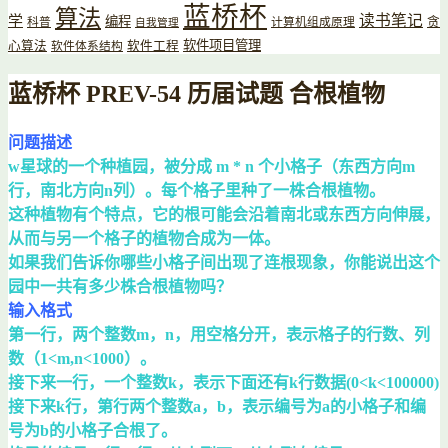
蓝桥杯
算法
读书笔记
学
编程
贪
科普
计算机组成原理
自我管理
软件项目管理
心算法
软件工程
软件体系结构
蓝桥杯 PREV-54 历届试题 合根植物
问题描述
w星球的一个种植园，被分成 m * n 个小格子（东西方向m
行，南北方向n列）。每个格子里种了一株合根植物。
这种植物有个特点，它的根可能会沿着南北或东西方向伸展，
从而与另一个格子的植物合成为一体。
如果我们告诉你哪些小格子间出现了连根现象，你能说出这个
园中一共有多少株合根植物吗？
输入格式
第一行，两个整数m，n，用空格分开，表示格子的行数、列
数（1<m,n<1000）。
接下来一行，一个整数k，表示下面还有k行数据(0<k<100000)
接下来k行，第行两个整数a，b，表示编号为a的小格子和编
号为b的小格子合根了。