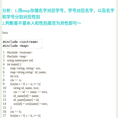
分析：1.用map存储名字对应学号，学号对应名字，以及名字
和学号分别对应性别
2.判断是不是本人和性别是否为异性即可～
Java
1
#
include
<iostream>
2
#
include
<map>
3
using
namespace
std
;
4
int
main
(
)
{
5
map
<
string
,
string
>
sex
;
6
map
<
string
,
string
>
id_name
;
7
int
n
,
k
;
8
cin
>>
n
;
9
for
(
int
i
=
0
;
i
<
n
;
i
++
)
{
10
string
id
,
name
,
tsex
;
11
cin
>>
id
>>
name
>>
tsex
;
12
id_name
[
id
]
=
name
;
13
id_name
[
name
]
=
id
;
14
sex
[
id
]
=
sex
[
name
]
=
tsex
;
15
}
16
cin
>>
k
;
17
for
(
int
i
=
0
;
i
<
k
;
i
++
)
{