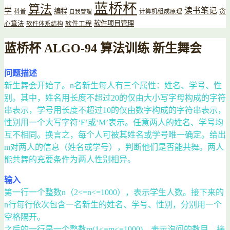
蓝桥杯
算法
读书笔记
学
编程
贪
科普
计算机组成原理
自我管理
软件项目管理
心算法
软件工程
软件体系结构
蓝桥杯 ALGO-94 算法训练 新生舞会
问题描述
新生舞会开始了。n名新生每人有三个属性：姓名、学号、性
别。其中，姓名用长度不超过20的仅由大小写字母构成的字符
串表示，学号用长度不超过10的仅由数字构成的字符串表示，
性别用一个大写字符‘F’或‘M’表示。任意两人的姓名、学号均
互不相同。换言之，每个人可被其姓名或学号唯一确定。给出
m对两人的信息（姓名或学号），判断他们是否能共舞。两人
能共舞的充要条件为两人性别相异。
输入
第一行一个整数n（2<=n<=1000），表示学生人数。接下来的
n行每行依次包含一名新生的姓名、学号、性别，分别用一个
空格隔开。
之后的一行是一个整数m(1<=m<=1000)，表示询问的数目。接