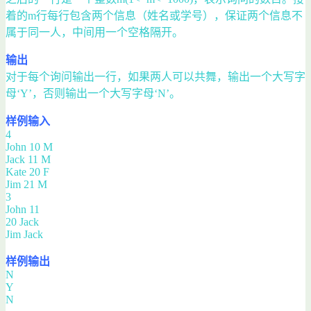
着的m行每行包含两个信息（姓名或学号），保证两个信息不
属于同一人，中间用一个空格隔开。
输出
对于每个询问输出一行，如果两人可以共舞，输出一个大写字
母‘Y’，否则输出一个大写字母‘N’。
样例输入
4
John 10 M
Jack 11 M
Kate 20 F
Jim 21 M
3
John 11
20 Jack
Jim Jack
样例输出
N
Y
N