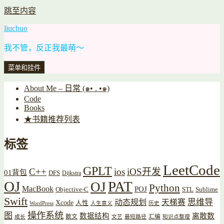
跳至内容
liuchuo
我不管，反正我最萌～
菜单和挂件
About Me – 日常 (๑• . •๑)
Code
Books
★书籍推荐列表
标签
LeetCode
GPLT
C++
ios
iOS开发
01背包
DFS
Dijkstra
OJ
PAT
OJ
Python
MacBook
POJ
Objective-C
STL
Sublime
Swift
思维导
动态规划
天梯赛
Xcode
人性
WordPress
人生意义
历史
操作系统
图
数据结构
离散数
散文
汇编
成长
文艺
最短路径
知识点整理