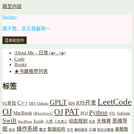
跳至内容
liuchuo
我不管，反正我最萌～
菜单和挂件
About Me – 日常 (๑• . •๑)
Code
Books
★书籍推荐列表
标签
LeetCode
GPLT
C++
ios
iOS开发
01背包
DFS
Dijkstra
OJ
PAT
OJ
Python
MacBook
POJ
Objective-C
STL
Sublime
Swift
思维导
动态规划
天梯赛
Xcode
人性
WordPress
人生意义
历史
操作系统
图
数据结构
离散数
散文
汇编
成长
文艺
最短路径
知识点整理