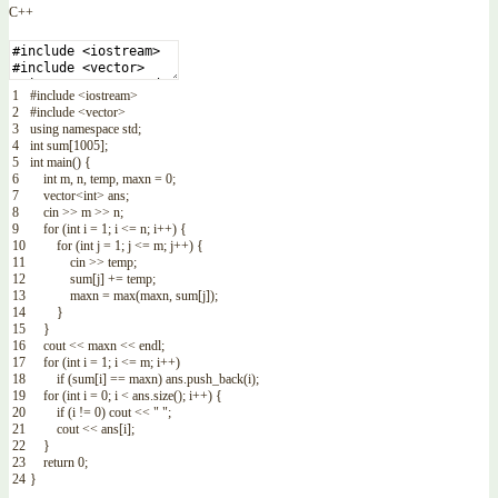
C++
1
#include <iostream>
2
#include <vector>
3
using
namespace
std
;
4
int
sum
[
1005
]
;
5
int
main
(
)
{
6
int
m
,
n
,
temp
,
maxn
=
0
;
7
vector
<
int
>
ans
;
8
cin
>>
m
>>
n
;
9
for
(
int
i
=
1
;
i
<=
n
;
i
++
)
{
10
for
(
int
j
=
1
;
j
<=
m
;
j
++
)
{
11
cin
>>
temp
;
12
sum
[
j
]
+=
temp
;
13
maxn
=
max
(
maxn
,
sum
[
j
]
)
;
14
}
15
}
16
cout
<<
maxn
<<
endl
;
17
for
(
int
i
=
1
;
i
<=
m
;
i
++
)
18
if
(
sum
[
i
]
==
maxn
)
ans
.
push_back
(
i
)
;
19
for
(
int
i
=
0
;
i
<
ans
.
size
(
)
;
i
++
)
{
20
if
(
i
!=
0
)
cout
<<
" "
;
21
cout
<<
ans
[
i
]
;
22
}
23
return
0
;
24
}