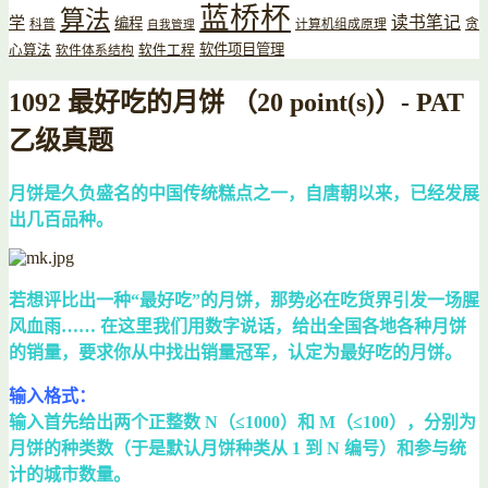
蓝桥杯
算法
读书笔记
学
编程
贪
科普
计算机组成原理
自我管理
软件项目管理
心算法
软件工程
软件体系结构
1092 最好吃的月饼 （20 point(s)）- PAT
乙级真题
月饼是久负盛名的中国传统糕点之一，自唐朝以来，已经发展
出几百品种。
若想评比出一种“最好吃”的月饼，那势必在吃货界引发一场腥
风血雨…… 在这里我们用数字说话，给出全国各地各种月饼
的销量，要求你从中找出销量冠军，认定为最好吃的月饼。
输入格式：
输入首先给出两个正整数 N（≤1000）和 M（≤100），分别为
月饼的种类数（于是默认月饼种类从 1 到 N 编号）和参与统
计的城市数量。