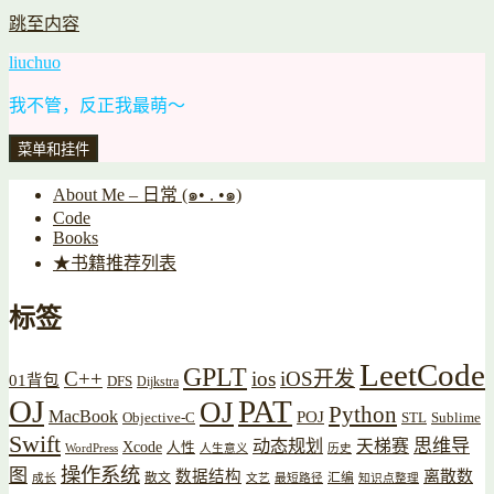
跳至内容
liuchuo
我不管，反正我最萌～
菜单和挂件
About Me – 日常 (๑• . •๑)
Code
Books
★书籍推荐列表
标签
LeetCode
GPLT
C++
ios
iOS开发
01背包
DFS
Dijkstra
OJ
PAT
OJ
Python
MacBook
POJ
Objective-C
STL
Sublime
Swift
思维导
动态规划
天梯赛
Xcode
人性
WordPress
人生意义
历史
操作系统
图
数据结构
离散数
散文
汇编
成长
文艺
最短路径
知识点整理