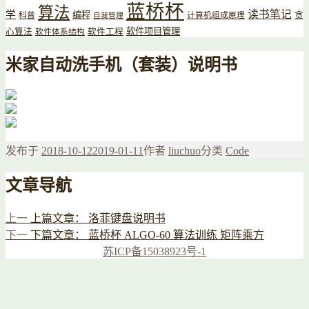
蓝桥杯
算法
读书笔记
学
编程
贪
科普
计算机组成原理
自我管理
软件项目管理
心算法
软件工程
软件体系结构
米家自动洗手机（套装）说明书
发布于
2018-10-12
2019-01-11
作者
liuchuo
分类
Code
文章导航
上一
上篇文章：
洛菲键盘说明书
下一
下篇文章：
蓝桥杯 ALGO-60 算法训练 矩阵乘方
苏ICP备15038923号-1