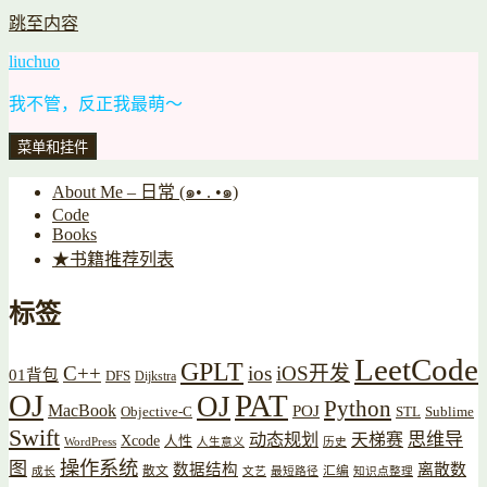
跳至内容
liuchuo
我不管，反正我最萌～
菜单和挂件
About Me – 日常 (๑• . •๑)
Code
Books
★书籍推荐列表
标签
LeetCode
GPLT
C++
ios
iOS开发
01背包
DFS
Dijkstra
OJ
PAT
OJ
Python
MacBook
POJ
Objective-C
STL
Sublime
Swift
思维导
动态规划
天梯赛
Xcode
人性
WordPress
人生意义
历史
操作系统
图
数据结构
离散数
散文
汇编
成长
文艺
最短路径
知识点整理