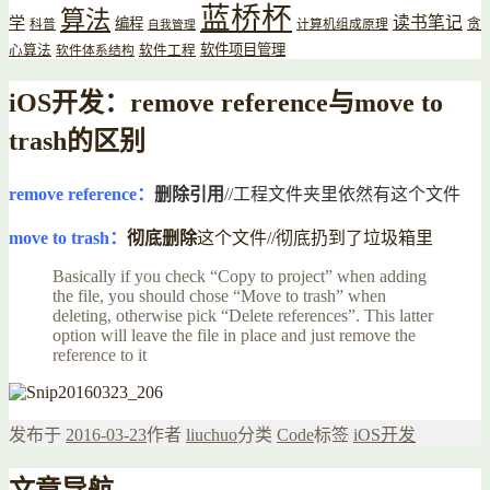
蓝桥杯
算法
读书笔记
学
编程
贪
科普
计算机组成原理
自我管理
软件项目管理
心算法
软件工程
软件体系结构
iOS开发：remove reference与move to
trash的区别
remove reference：
删除引用
//工程文件夹里依然有这个文件
move to trash：
彻底删除
这个文件//彻底扔到了垃圾箱里
Basically if you check “Copy to project” when adding
the file, you should chose “Move to trash” when
deleting, otherwise pick “Delete references”. This latter
option will leave the file in place and just remove the
reference to it
发布于
2016-03-23
作者
liuchuo
分类
Code
标签
iOS开发
文章导航