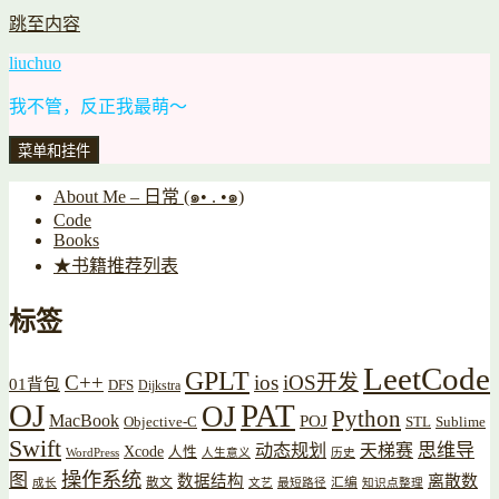
跳至内容
liuchuo
我不管，反正我最萌～
菜单和挂件
About Me – 日常 (๑• . •๑)
Code
Books
★书籍推荐列表
标签
LeetCode
GPLT
C++
ios
iOS开发
01背包
DFS
Dijkstra
OJ
PAT
OJ
Python
MacBook
POJ
Objective-C
STL
Sublime
Swift
思维导
动态规划
天梯赛
Xcode
人性
WordPress
人生意义
历史
操作系统
图
数据结构
离散数
散文
汇编
成长
文艺
最短路径
知识点整理