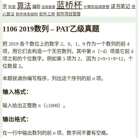
蓝桥杯
算法
读书笔记
学
编程
贪
科普
计算机组成原理
自我管理
软件项目管理
心算法
软件工程
软件体系结构
1106 2019数列 – PAT乙级真题
把 2019 各个数位上的数字 2、0、1、9 作为一个数列的前 4
项，用它们去构造一个无穷数列，其中第
n
（>4）项是它前 4
项之和的个位数字。例如第 5 项为 2， 因为 2+0+1+9=12，个
位数是 2。
本题就请你编写程序，列出这个序列的前
n
项。
输入格式：
输入给出正整数
n
（≤1000）。
输出格式：
在一行中输出数列的前
n
项，数字间不要有空格。