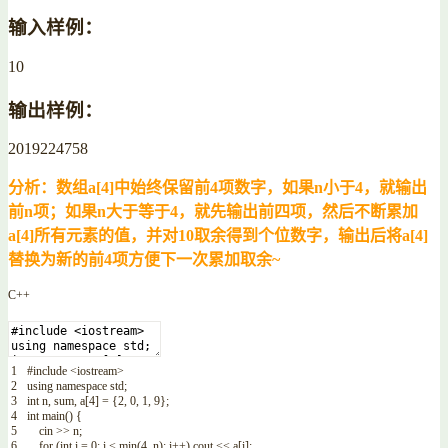
输入样例：
10
输出样例：
2019224758
分析：数组a[4]中始终保留前4项数字，如果n小于4，就输出
前n项；如果n大于等于4，就先输出前四项，然后不断累加
a[4]所有元素的值，并对10取余得到个位数字，输出后将a[4]
替换为新的前4项方便下一次累加取余~
C++
1
#include <iostream>
2
using
namespace
std
;
3
int
n
,
sum
,
a
[
4
]
=
{
2
,
0
,
1
,
9
}
;
4
int
main
(
)
{
5
cin
>>
n
;
6
for
(
int
i
=
0
;
i
<
min
(
4
,
n
)
;
i
++
)
cout
<<
a
[
i
]
;