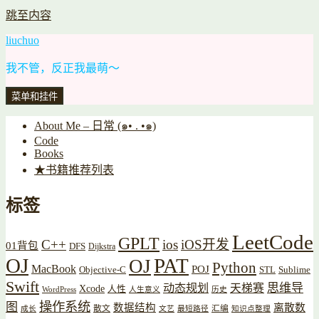
跳至内容
liuchuo
我不管，反正我最萌～
菜单和挂件
About Me – 日常 (๑• . •๑)
Code
Books
★书籍推荐列表
标签
LeetCode
GPLT
C++
ios
iOS开发
01背包
DFS
Dijkstra
OJ
PAT
OJ
Python
MacBook
POJ
Objective-C
STL
Sublime
Swift
思维导
动态规划
天梯赛
Xcode
人性
WordPress
人生意义
历史
操作系统
图
数据结构
离散数
散文
汇编
成长
文艺
最短路径
知识点整理