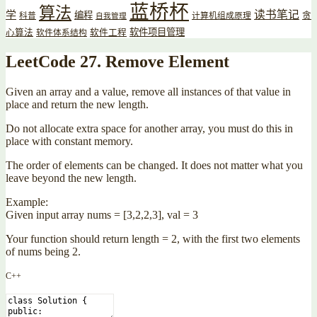
蓝桥杯
算法
读书笔记
学
编程
贪
科普
计算机组成原理
自我管理
软件项目管理
心算法
软件工程
软件体系结构
LeetCode 27. Remove Element
Given an array and a value, remove all instances of that value in
place and return the new length.
Do not allocate extra space for another array, you must do this in
place with constant memory.
The order of elements can be changed. It does not matter what you
leave beyond the new length.
Example:
Given input array nums = [3,2,2,3], val = 3
Your function should return length = 2, with the first two elements
of nums being 2.
C++