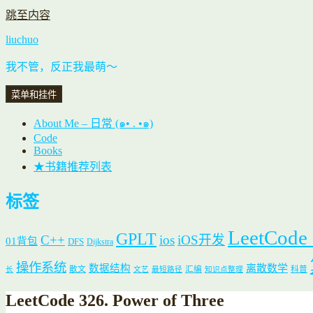
跳至内容
liuchuo
我不管，反正我最萌～
菜单和挂件
About Me – 日常 (๑• . •๑)
Code
Books
★书籍推荐列表
标签
LeetCode
GPLT
C++
ios
iOS开发
01背包
DFS
Dijkstra
操作系统
数据结构
离散数学
散文
汇编
科普
长
文艺
最短路径
知识点整理
LeetCode 326. Power of Three