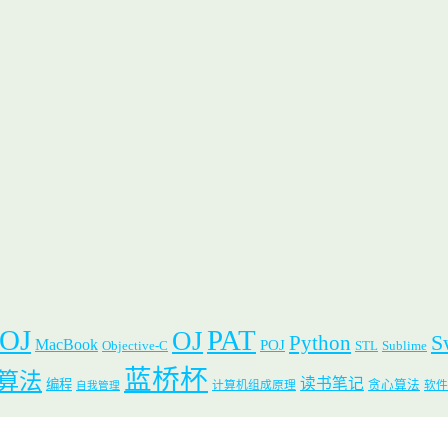
 OJ
PAT
OJ
S
Python
MacBook
POJ
Objective-C
STL
Sublime
蓝桥杯
算法
读书笔记
编程
贪心算法
计算机组成原理
软件
自我管理