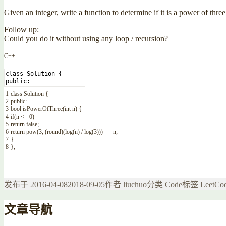
Given an integer, write a function to determine if it is a power of three
Follow up:
Could you do it without using any loop / recursion?
C++
1
class
Solution
{
2
public
:
3
bool
isPowerOfThree
(
int
n
)
{
4
if
(
n
<=
0
)
5
return
false
;
6
return
pow
(
3
,
(
round
)
(
log
(
n
)
/
log
(
3
)
)
)
==
n
;
7
}
8
}
;
发布于
2016-04-08
2018-09-05
作者
liuchuo
分类
Code
标签
LeetCo
文章导航