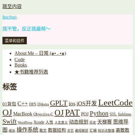
跳至内容
liuchuo
我不管，反正我最萌～
菜单和挂件
About Me – 日常 (๑• . •๑)
Code
Books
★书籍推荐列表
标签
LeetCode
GPLT
C++
ios
iOS开发
01背包
DFS
Dijkstra
OJ
PAT
OJ
Python
MacBook
POJ
Objective-C
STL
Sublime
Swift
思维导
动态规划
天梯赛
Xcode
人性
WordPress
人生意义
历史
操作系统
图
数据结构
离散数
散文
汇编
成长
文艺
最短路径
知识点整理