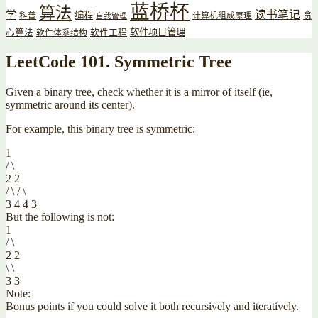
蓝桥杯
算法
读书笔记
学
编程
贪
科普
计算机组成原理
自我管理
软件项目管理
心算法
软件工程
软件体系结构
LeetCode 101. Symmetric Tree
Given a binary tree, check whether it is a mirror of itself (ie,
symmetric around its center).
For example, this binary tree is symmetric:
1
/ \
2 2
/ \ / \
3 4 4 3
But the following is not:
1
/ \
2 2
\ \
3 3
Note:
Bonus points if you could solve it both recursively and iteratively.