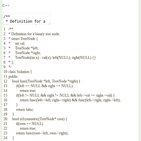
C++
1
/**
2
* Definition for a binary tree node.
3
* struct TreeNode {
4
* int val;
5
* TreeNode *left;
6
* TreeNode *right;
7
* TreeNode(int x) : val(x), left(NULL), right(NULL) {}
8
* };
9
*/
10
class
Solution
{
11
public
:
12
bool
func
(
TreeNode
*
left
,
TreeNode
*
right
)
{
13
if
(
left
==
NULL
&&
right
==
NULL
)
14
return
true
;
15
if
(
left
!=
NULL
&&
right
!=
NULL
&&
left
->
val
==
right
->
val
)
{
16
return
func
(
left
->
left
,
right
->
right
)
&&
func
(
left
->
right
,
right
->
left
)
;
17
}
18
return
false
;
19
}
20
bool
isSymmetric
(
TreeNode
*
root
)
{
21
if
(
root
==
NULL
)
22
return
true
;
23
return
func
(
root
->
left
,
root
->
right
)
;
24
}