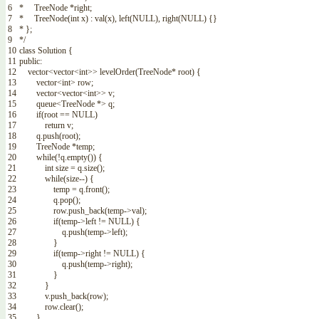
6
* TreeNode *right;
7
* TreeNode(int x) : val(x), left(NULL), right(NULL) {}
8
* };
9
*/
10
class
Solution
{
11
public
:
12
vector
<
vector
<
int
>>
levelOrder
(
TreeNode
*
root
)
{
13
vector
<
int
>
row
;
14
vector
<
vector
<
int
>>
v
;
15
queue
<
TreeNode
*
>
q
;
16
if
(
root
==
NULL
)
17
return
v
;
18
q
.
push
(
root
)
;
19
TreeNode
*
temp
;
20
while
(
!
q
.
empty
(
)
)
{
21
int
size
=
q
.
size
(
)
;
22
while
(
size
--
)
{
23
temp
=
q
.
front
(
)
;
24
q
.
pop
(
)
;
25
row
.
push_back
(
temp
->
val
)
;
26
if
(
temp
->
left
!=
NULL
)
{
27
q
.
push
(
temp
->
left
)
;
28
}
29
if
(
temp
->
right
!=
NULL
)
{
30
q
.
push
(
temp
->
right
)
;
31
}
32
}
33
v
.
push_back
(
row
)
;
34
row
.
clear
(
)
;
35
}