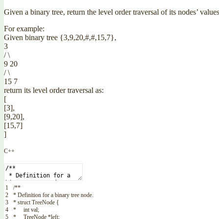
Given a binary tree, return the level order traversal of its nodes’ values. 
For example:
Given binary tree {3,9,20,#,#,15,7},
3
/ \
9 20
/ \
15 7
return its level order traversal as:
[
[3],
[9,20],
[15,7]
]
C++
1
/**
2
* Definition for a binary tree node.
3
* struct TreeNode {
4
* int val;
5
* TreeNode *left;