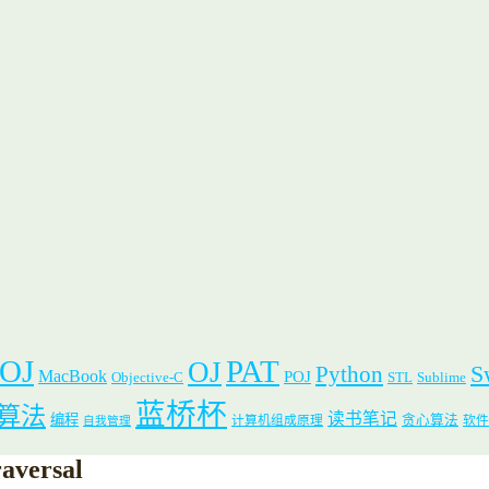
 OJ
PAT
OJ
S
Python
MacBook
POJ
Objective-C
STL
Sublime
蓝桥杯
算法
读书笔记
编程
贪心算法
计算机组成原理
软件
自我管理
aversal