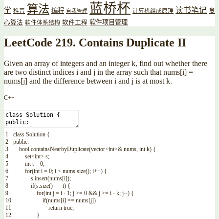
蓝桥杯
算法
读书笔记
学
编程
贪
科普
计算机组成原理
自我管理
软件项目管理
心算法
软件工程
软件体系结构
LeetCode 219. Contains Duplicate II
Given an array of integers and an integer k, find out whether there
are two distinct indices i and j in the array such that nums[i] =
nums[j] and the difference between i and j is at most k.
C++
1
class
Solution
{
2
public
:
3
bool
containsNearbyDuplicate
(
vector
<
int
>
&
nums
,
int
k
)
{
4
set
<
int
>
s
;
5
int
t
=
0
;
6
for
(
int
i
=
0
;
i
<
nums
.
size
(
)
;
i
++
)
{
7
s
.
insert
(
nums
[
i
]
)
;
8
if
(
s
.
size
(
)
==
t
)
{
9
for
(
int
j
=
i
-
1
;
j
>=
0
&&
j
>=
i
-
k
;
j
--
)
{
10
if
(
nums
[
i
]
==
nums
[
j
]
)
11
return
true
;
12
}