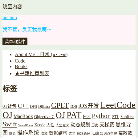
跳至内容
liuchuo
我不管，反正我最萌～
菜单和挂件
About Me – 日常 (๑• . •๑)
Code
Books
★书籍推荐列表
标签
LeetCode
GPLT
C++
ios
iOS开发
01背包
DFS
Dijkstra
OJ
PAT
OJ
Python
MacBook
POJ
Objective-C
STL
Sublime
Swift
思维导
动态规划
天梯赛
Xcode
人性
WordPress
人生意义
历史
操作系统
图
数据结构
离散数
散文
汇编
成长
文艺
最短路径
知识点整理